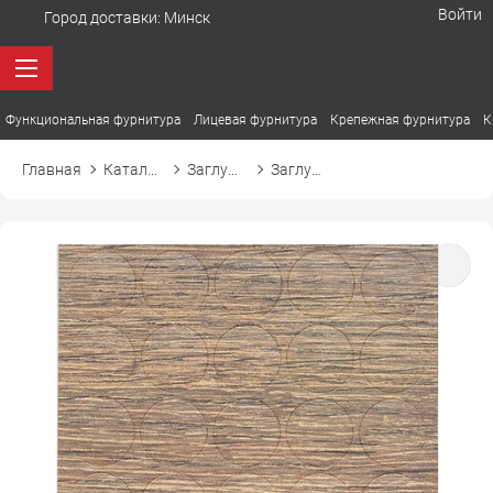
Войти
Город доставки:
Минск
Функциональная фурнитура
Лицевая фурнитура
Крепежная фурнитура
К
Главная
Каталог товаров
Заглушки
Заглушка самоприлипающая к конфирмату d14 14361 вишня риверсайд