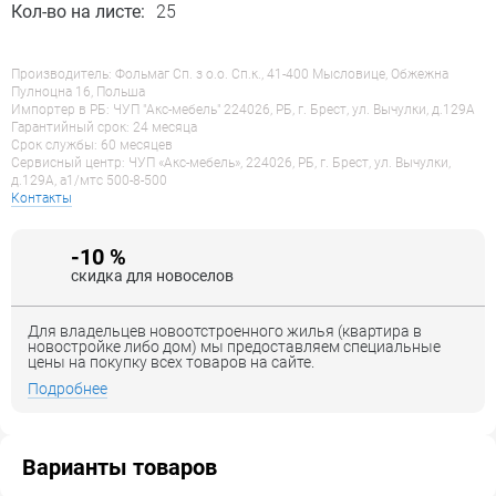
Кол-во на листе:
25
Производитель: Фольмаг Сп. з о.о. Сп.к., 41-400 Мысловице, Обжежна
Пулноцна 16, Польша
Импортер в РБ: ЧУП "Акс-мебель" 224026, РБ, г. Брест, ул. Вычулки, д.129А
Гарантийный срок: 24 месяца
Срок службы: 60 месяцев
Сервисный центр: ЧУП «Акс-мебель», 224026, РБ, г. Брест, ул. Вычулки,
д.129А, a1/мтс 500-8-500
Контакты
-10 %
скидка для новоселов
Для владельцев новоотстроенного жилья (квартира в
новостройке либо дом) мы предоставляем специальные
цены на покупку всех товаров на сайте.
Подробнее
Варианты товаров