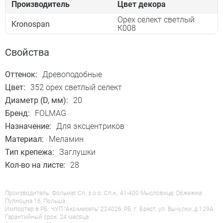
Производитель
Цвет декора
Орех селект светлый
Kronospan
К008
Свойства
Оттенок:
Древоподобные
Цвет:
352 орех светлый селект
Диаметр (D, мм):
20
Бренд:
FOLMAG
Назначение:
Для эксцентриков
Материал:
Меламин
Тип крепежа:
Заглушки
Кол-во на листе:
28
Производитель: Фольмаг Сп. з о.о. Сп.к., 41-400 Мысловице, Обжежна
Пулноцна 16, Польша
Импортер в РБ: ЧУП "Акс-мебель" 224026, РБ, г. Брест, ул. Вычулки, д.129А
Гарантийный срок: 24 месяца