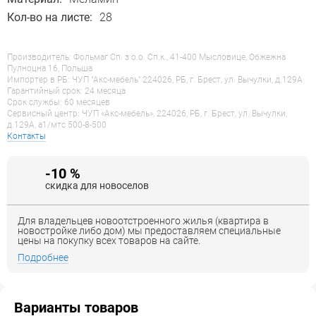
Кол-во на листе:
28
Производитель: Фольмаг Сп. з о.о. Сп.к., 41-400 Мысловице, Обжежна
Пулноцна 16, Польша
Импортер в РБ: ЧУП "Акс-мебель" 224026, РБ, г. Брест, ул. Вычулки, д.129А
Гарантийный срок: 24 месяца
Срок службы: 60 месяцев
Сервисный центр: ЧУП «Акс-мебель», 224026, РБ, г. Брест, ул. Вычулки,
д.129А, a1/мтс 500-8-500
Контакты
-10 %
скидка для новоселов
Для владельцев новоотстроенного жилья (квартира в
новостройке либо дом) мы предоставляем специальные
цены на покупку всех товаров на сайте.
Подробнее
Варианты товаров