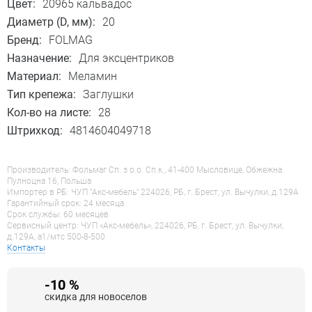
Цвет:
20965 кальвадос
Диаметр (D, мм):
20
Бренд:
FOLMAG
Назначение:
Для эксцентриков
Материал:
Меламин
Тип крепежа:
Заглушки
Кол-во на листе:
28
Штрихкод:
4814604049718
Производитель: Фольмаг Сп. з о.о. Сп.к., 41-400 Мысловице, Обжежна
Пулноцна 16, Польша
Импортер в РБ: ЧУП "Акс-мебель" 224026, РБ, г. Брест, ул. Вычулки, д.129А
Гарантийный срок: 24 месяца
Срок службы: 60 месяцев
Сервисный центр: ЧУП «Акс-мебель», 224026, РБ, г. Брест, ул. Вычулки,
д.129А, a1/мтс 500-8-500
Контакты
-10 %
скидка для новоселов