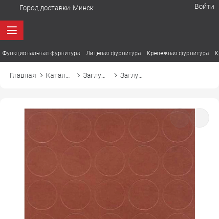
Войти
Город доставки:
Минск
Функциональная фурнитура
Лицевая фурнитура
Крепежная фурнитура
К
Главная
Каталог товаров
Заглушки
Заглушка самоприлипающая к эксцентрику d20 20965 кальвадос