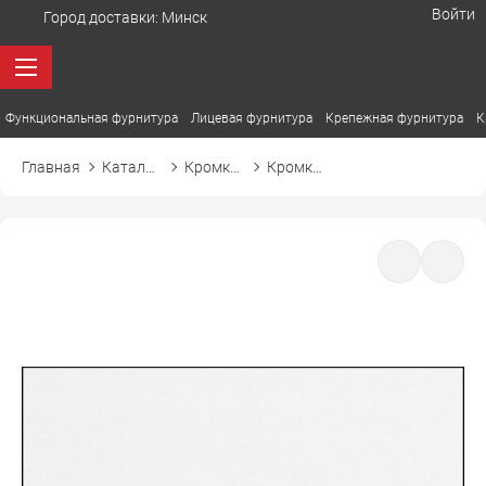
Войти
Город доставки:
Минск
Функциональная фурнитура
Лицевая фурнитура
Крепежная фурнитура
К
Главная
Каталог товаров
Кромка ПВХ
Кромка ПВХ El-mech-plast 754 белый корпусный