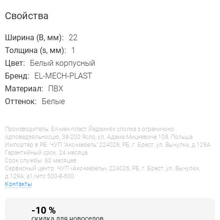
Свойства
Ширина (B, мм):
22
Толщина (s, мм):
1
Цвет:
Белый корпусный
Бренд:
EL-MECH-PLAST
Материал:
ПВХ
Оттенок:
Белые
Производитель: Ел-мех-пласт Йедзиняк сполка з ограничоно
одповедзяльносцю, 38-200 Ясло, ул. Адама Мицкевича 108, Польша
Импортер в РБ: ЧУП "Акс-мебель" 224026, РБ, г. Брест, ул. Вычулки, д.129А
Гарантийный срок: 24 месяца
Срок службы: 60 месяцев
Сервисный центр: ЧУП «Акс-мебель», 224026, РБ, г. Брест, ул. Вычулки,
д.129А, a1/мтс 500-8-500
Контакты
-10 %
скидка для новоселов