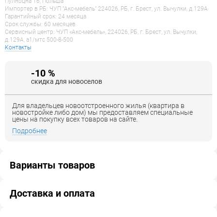
Пулноцна 16, Польша
Импортер в РБ: ЧУП "Акс-мебель" 224026, РБ, г. Брест, ул. Вычулки, д.129А
Гарантийный срок: 24 месяца
Срок службы: 60 месяцев
Сервисный центр: ЧУП «Акс-мебель», 224026, РБ, г. Брест, ул. Вычулки,
д.129А, a1/мтс 500-8-500
Контакты
-10 %
скидка для новоселов
Для владельцев новоотстроенного жилья (квартира в
новостройке либо дом) мы предоставляем специальные
цены на покупку всех товаров на сайте.
Подробнее
Варианты товаров
Доставка и оплата