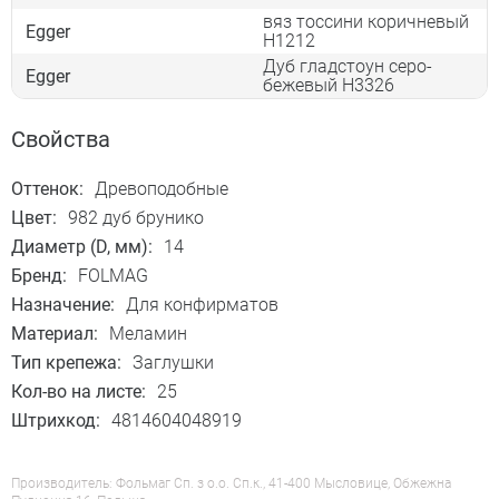
вяз тоссини коричневый
Egger
Н1212
Дуб гладстоун серо-
Egger
бежевый Н3326
Свойства
Оттенок:
Древоподобные
Цвет:
982 дуб брунико
Диаметр (D, мм):
14
Бренд:
FOLMAG
Назначение:
Для конфирматов
Материал:
Меламин
Тип крепежа:
Заглушки
Кол-во на листе:
25
Штрихкод:
4814604048919
Производитель: Фольмаг Сп. з о.о. Сп.к., 41-400 Мысловице, Обжежна