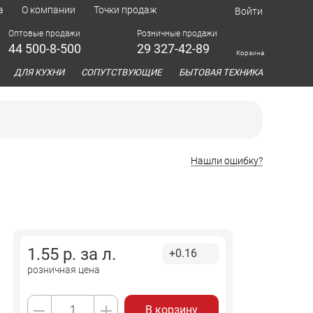
а
О компании
Точки продаж
Войти
Оптовые продажи
Розничные продажи
44 500-8-500
29 327-42-89
Корзина
азина
ДЛЯ КУХНИ
СОПУТСТВУЮЩИЕ
БЫТОВАЯ ТЕХНИКА
Нашли ошибку?
1.55
р. за
л.
+0.16
розничная цена
В корзину