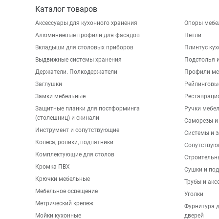
Каталог товаров
Аксессуары для кухонного хранения
Опоры мебе
Алюминиевые профили для фасадов
Петли
Вкладыши для столовых приборов
Плинтус ку
Выдвижные системы хранения
Подстолья и
Держатели. Полкодержатели
Профили ме
Заглушки
Рейлинговы
Замки мебельные
Реставраци
Защитные планки для постформинга
Ручки мебе
(столешниц) и скинали
Саморезы и
Инструмент и сопутствующие
Системы и 
Колеса, ролики, подпятники
Сопутствую
Комплектующие для столов
Строительн
Кромка ПВХ
Сушки и по
Крючки мебельные
Трубы и акс
Мебельное освещение
Уголки
Метрический крепеж
Фурнитура 
Мойки кухонные
дверей