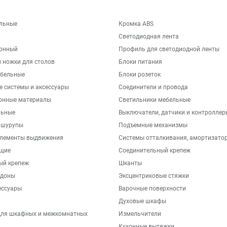
льные
Кромка ABS
Светодиодная лента
хонный
Профиль для светодиодной ленты
 ножки для столов
Блоки питания
бельные
Блоки розеток
е системы и аксессуары
Соединители и провода
онные материалы
Светильники мебельные
льные
Выключатели, датчики и контроллер
 шурупы
Подъемные механизмы
элементы выдвижения
Системы отталкивания, амортизато
щие
Соединительный крепеж
ый крепеж
Шканты
ддоны
Эксцентриковые стяжки
ессуары
Варочные поверхности
Духовые шкафы
для шкафных и межкомнатных
Измельчители
Кухонные вытяжки