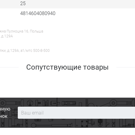
25
4814604080940
ежна Пулноцна 16, Польша
, д.129А
лки, д.129А, a1/мтс 500-8-500
Сопутствующие товары
чную
нок