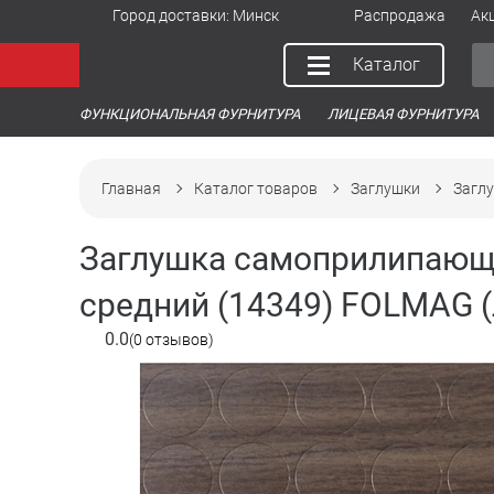
Город доставки:
Минск
Распродажа
Ак
Каталог
ФУНКЦИОНАЛЬНАЯ ФУРНИТУРА
ЛИЦЕВАЯ ФУРНИТУРА
Главная
Каталог товаров
Заглушки
Загл
Заглушка самоприлипающ
средний (14349) FOLMAG (
0.0
(0 отзывов)