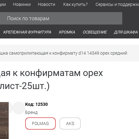
ции
Новинки
Новости
Как купить?
Сервисы и поддержк
Обработка персональных данных
Время работы оптовых продаж
Время работы интернет-маг
КРЕПЕЖНАЯ ФУРНИТУРА
КРОМКА
ОСВЕЩЕНИЕ
ДЛЯ ШКАФА
ушка самоприлипающая к конфирмату d14 14349 орех средний
ая к конфирматам орех
лист-25шт.)
Код: 12530
Бренд
FOLMAG
AKS