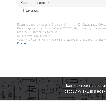
Кол-во на листе:
Штрихкод:
Производитель: Фольмаг Сп. з о.о. Сп.к., 41-400 Мысловице, Обж
Импортер в РБ: ЧУП "Акс-мебель" 224026, РБ, г. Брест, ул. Вычулки
Гарантийный срок: 24 месяца
Срок службы: 60 месяцев
Сервисный центр: ЧУП «Акс-мебель», 224026, РБ, г. Брест, ул. Вычу
Контакты
Подпишитесь на розни
рассылку акций и нови