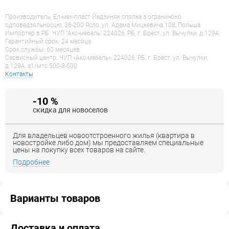
Производитель: Ел-мех-пласт Йедзиняк сполка з ограничоно
одповедзяльносцю, 38-200 Ясло, ул. Адама Мицкевича 108, Польша
Импортер в РБ: ЧУП "Акс-мебель" 224026, РБ, г. Брест, ул. Вычулки, д.129А
Гарантийный срок: 24 месяца
Срок службы: 60 месяцев
Сервисный центр: ЧУП «Акс-мебель», 224026, РБ, г. Брест, ул. Вычулки,
д.129А, a1/мтс 500-8-500
Контакты
-10 %
скидка для новоселов
Для владельцев новоотстроенного жилья (квартира в
новостройке либо дом) мы предоставляем специальные
цены на покупку всех товаров на сайте.
Подробнее
Варианты товаров
Доставка и оплата