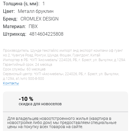
Толщина (s, мм):
1
Цвет:
Металл бруклин
Бренд:
CROMLEX DESIGN
Материал:
ПВХ
Штрихкод:
4814604225808
Производитель: Шунде текстайлс импорт энд экспорт компани оф гуанг
но.2, Чуангуе Роад, Ронгуи, Шунде, Фошан, Гуангдонг, Китай
Импортер в РБ: ЧУП "Акс-мебель" 224026, РБ, г. Брест, ул. Вычулки, д.129А
Гарантийный срок: 24 месяца
Срок службы: 60 месяцев
Сервисный центр: ЧУП «Акс-мебель», 224026, РБ, г. Брест, ул. Вычулки,
д.129А, a1/мтс 500-8-500
Контакты
-10 %
скидка для новоселов
Для владельцев новоотстроенного жилья (квартира в
новостройке либо дом) мы предоставляем специальные
цены на покупку всех товаров на сайте.