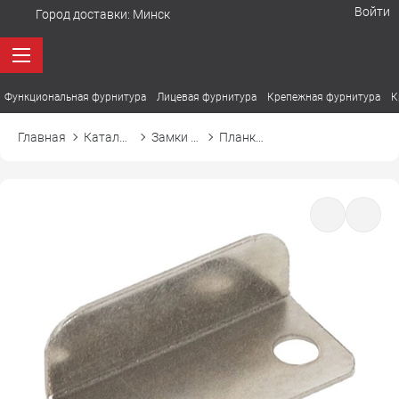
Войти
Город доставки:
Минск
Функциональная фурнитура
Лицевая фурнитура
Крепежная фурнитура
К
Главная
Каталог товаров
Замки мебельные
Планка ответная угловая к замку