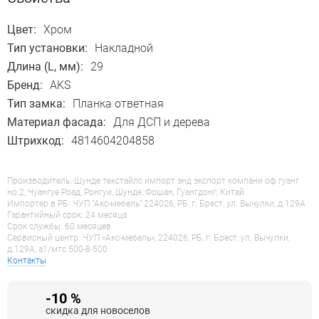
Цвет:
Хром
Тип установки:
Накладной
Длина (L, мм):
29
Бренд:
AKS
Тип замка:
Планка ответная
Материал фасада:
Для ДСП и дерева
Штрихкод:
4814604204858
Производитель: Шунде текстайлс импорт энд экспорт компани оф гуанг
но.2, Чуангуе Роад, Ронгуи, Шунде, Фошан, Гуангдонг, Китай
Импортер в РБ: ЧУП "Акс-мебель" 224026, РБ, г. Брест, ул. Вычулки, д.129А
Гарантийный срок: 24 месяца
Срок службы: 60 месяцев
Сервисный центр: ЧУП «Акс-мебель», 224026, РБ, г. Брест, ул. Вычулки,
д.129А, a1/мтс 500-8-500
Контакты
-10 %
скидка для новоселов