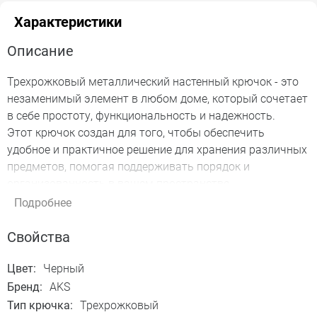
Характеристики
Описание
Трехрожковый металлический настенный крючок - это
незаменимый элемент в любом доме, который сочетает
в себе простоту, функциональность и надежность.
Этот крючок создан для того, чтобы обеспечить
удобное и практичное решение для хранения различных
предметов, помогая поддерживать порядок и
организованность в вашем пространстве.
Цвет – черный.
Подробнее
Материал – цинк-алюминий.
Крючок может использоваться как в гардеробных, так и
Свойства
ванной комнате.
Он имеет изысканный дизайн, который сможет
Цвет:
Черный
добавить шарма практически любому интерьеру.
Бренд:
AKS
Крепится с помощью шурупов.
Тип крючка:
Трехрожковый