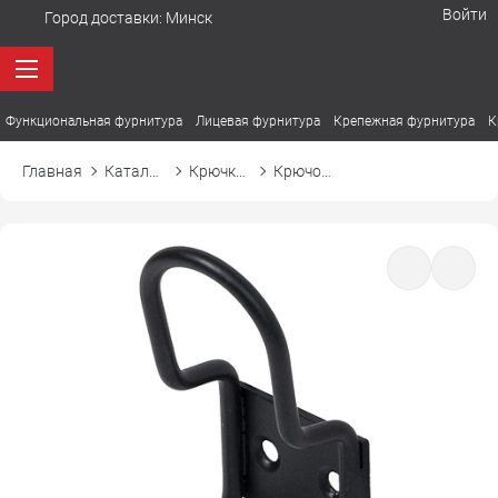
Войти
Город доставки:
Минск
Функциональная фурнитура
Лицевая фурнитура
Крепежная фурнитура
К
Главная
Каталог товаров
Крючки мебельные
Крючок PRYT ПРУТ