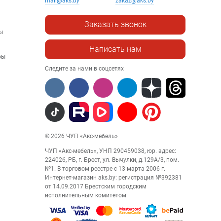
mail@aks.by
zakaz@aks.by
Заказать звонок
ы
Написать нам
ры
Следите за нами в соцсетях
© 2026 ЧУП «Акс-мебель»
ЧУП «Акс-мебель», УНП 290459038, юр. адрес:
224026, РБ, г. Брест, ул. Вычулки, д.129А/3, пом.
№1. В торговом реестре с 13 марта 2006 г.
Интернет-магазин aks.by: регистрация №392381
от 14.09.2017 Брестским городским
исполнительным комитетом.