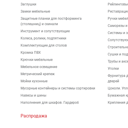
Заглушки
Рейлинговы
Замки мебельные
Реставраци
Защитные планки для постформинга
Ручки мебе
(столешниц) и скинали
Саморезы и
Инструмент и сопутствующие
Системы и 
Колеса, ролики, подпятники
Сопутствую
Комплектующие для столов
Строительн
Кромка ПВХ
Сушки и по
Крючки мебельные
Трубы и акс
Мебельное освещение
Уголки
Метрический крепеж
Фурнитура 
Мойки кухонные
дверей
Мусорные контейнеры и системы сортировки
Цоколи. Упл
Навесы и шины
Бумажная к
Наполнения для шкафов. Гардероб
Крепления д
Распродажа