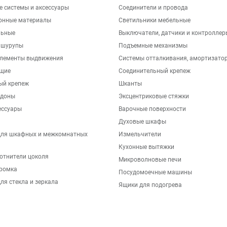
е системы и аксессуары
Соединители и провода
онные материалы
Светильники мебельные
льные
Выключатели, датчики и контроллер
 шурупы
Подъемные механизмы
элементы выдвижения
Системы отталкивания, амортизато
щие
Соединительный крепеж
ый крепеж
Шканты
ддоны
Эксцентриковые стяжки
ессуары
Варочные поверхности
Духовые шкафы
для шкафных и межкомнатных
Измельчители
Кухонные вытяжки
отнители цоколя
Микроволновые печи
ромка
Посудомоечные машины
ля стекла и зеркала
Ящики для подогрева