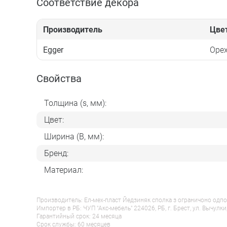
Соответствие декора
Производитель
Цве
Egger
Орех
Свойства
Толщина (s, мм):
Цвет:
Ширина (B, мм):
Бренд:
Материал:
Производитель: Ел-мех-пласт Йедзиняк сполка з ограничоно одпо
Импортер в РБ: ЧУП "Акс-мебель" 224026, РБ, г. Брест, ул. Вычулки
Гарантийный срок: 24 месяца
Срок службы: 60 месяцев