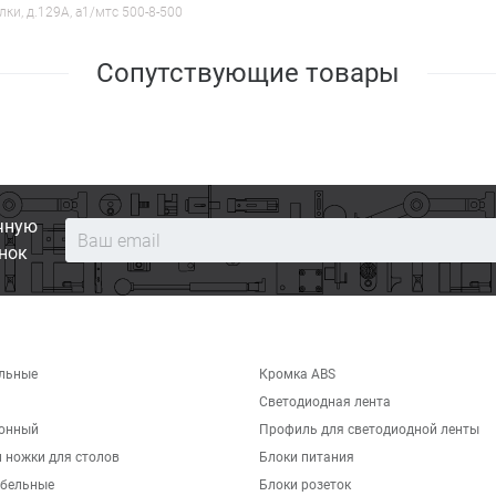
лки, д.129А, a1/мтс 500-8-500
Сопутствующие товары
чную
нок
льные
Кромка ABS
Светодиодная лента
хонный
Профиль для светодиодной ленты
 ножки для столов
Блоки питания
бельные
Блоки розеток