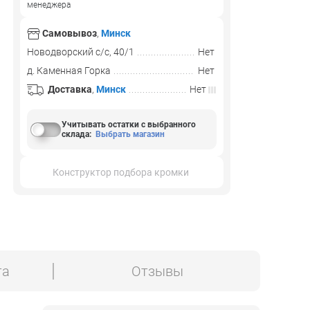
менеджера
Самовывоз
,
Минск
Новодворский с/с, 40/1
Нет
д. Каменная Горка
Нет
Доставка
,
Минск
Нет
Учитывать остатки с выбранного
склада
:
Выбрать магазин
Конструктор подбора кромки
та
Отзывы