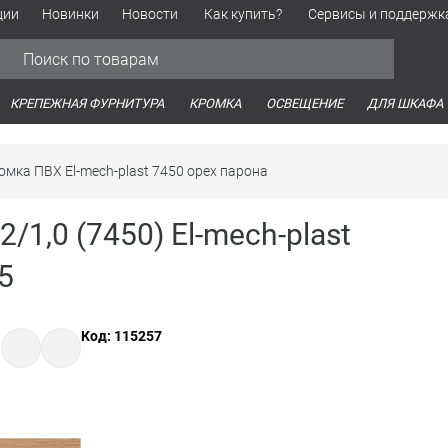
ции
Новинки
Новости
Как купить?
Сервисы и поддержк
Обработка персональных данных
Время работы оптовых продаж
Время работы интернет-маг
КРЕПЕЖНАЯ ФУРНИТУРА
КРОМКА
ОСВЕЩЕНИЕ
ДЛЯ ШКАФА
омка ПВХ El-mech-plast 7450 орех парона
/1,0 (7450) El-mech-plast
5
Код: 115257