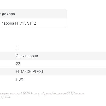
т декора
 парона H1715 ST12
1
Орех парона
22
EL-MECH-PLAST
ПВХ
ведзяльносцю, 38-200 Ясло, ул. Адама Мицкевича 108, Польша
, д.129А