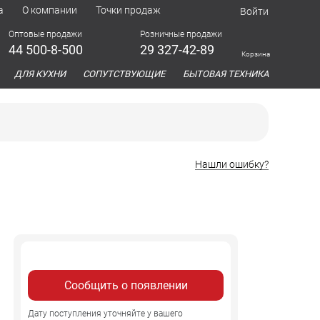
а
О компании
Точки продаж
Войти
Оптовые продажи
Розничные продажи
44 500-8-500
29 327-42-89
Корзина
азина
ДЛЯ КУХНИ
СОПУТСТВУЮЩИЕ
БЫТОВАЯ ТЕХНИКА
Нашли ошибку?
Сообщить о появлении
Дату поступления уточняйте у вашего