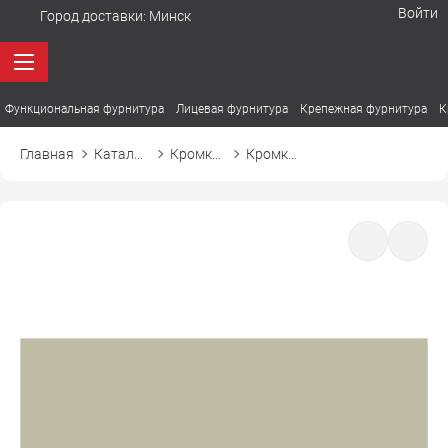
Войти
Город доставки:
Минск
Функциональная фурнитура
Лицевая фурнитура
Крепежная фурнитура
К
Главная
Каталог товаров
Кромка ПВХ
Кромка ПВХ El-mech-plast 7449 зеленый шалфей