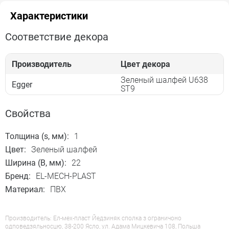
Характеристики
Соответствие декора
Производитель
Цвет декора
Зеленый шалфей U638
Egger
ST9
Свойства
Толщина (s, мм):
1
Цвет:
Зеленый шалфей
Ширина (B, мм):
22
Бренд:
EL-MECH-PLAST
Материал:
ПВХ
Производитель: Ел-мех-пласт Йедзиняк сполка з ограничоно
одповедзяльносцю, 38-200 Ясло, ул. Адама Мицкевича 108, Польша