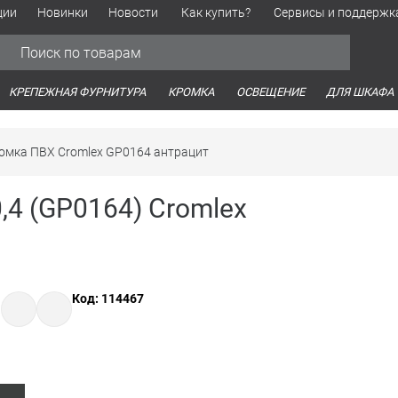
ции
Новинки
Новости
Как купить?
Сервисы и поддержк
Обработка персональных данных
Время работы оптовых продаж
Время работы интернет-маг
КРЕПЕЖНАЯ ФУРНИТУРА
КРОМКА
ОСВЕЩЕНИЕ
ДЛЯ ШКАФА
омка ПВХ Cromlex GP0164 антрацит
,4 (GP0164) Cromlex
Код: 114467