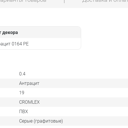
т декора
ацит 0164 PE
0.4
Антрацит
19
CROMLEX
ПВХ
Серые (графитовые)