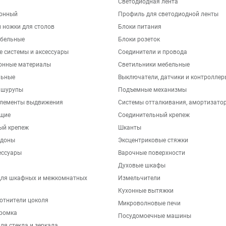
Светодиодная лента
хонный
Профиль для светодиодной ленты
 ножки для столов
Блоки питания
бельные
Блоки розеток
е системы и аксессуары
Соединители и провода
онные материалы
Светильники мебельные
льные
Выключатели, датчики и контроллер
 шурупы
Подъемные механизмы
элементы выдвижения
Системы отталкивания, амортизато
щие
Соединительный крепеж
ый крепеж
Шканты
ддоны
Эксцентриковые стяжки
ессуары
Варочные поверхности
Духовые шкафы
для шкафных и межкомнатных
Измельчители
Кухонные вытяжки
отнители цоколя
Микроволновые печи
ромка
Посудомоечные машины
ля стекла и зеркала