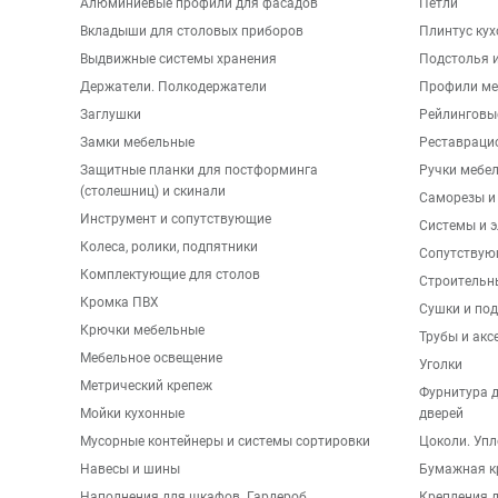
Алюминиевые профили для фасадов
Петли
Вкладыши для столовых приборов
Плинтус ку
Выдвижные системы хранения
Подстолья и
Держатели. Полкодержатели
Профили ме
Заглушки
Рейлинговы
Замки мебельные
Реставраци
Защитные планки для постформинга
Ручки мебе
(столешниц) и скинали
Саморезы и
Инструмент и сопутствующие
Системы и 
Колеса, ролики, подпятники
Сопутствую
Комплектующие для столов
Строительн
Кромка ПВХ
Сушки и по
Крючки мебельные
Трубы и акс
Мебельное освещение
Уголки
Метрический крепеж
Фурнитура 
Мойки кухонные
дверей
Мусорные контейнеры и системы сортировки
Цоколи. Упл
Навесы и шины
Бумажная к
Наполнения для шкафов. Гардероб
Крепления д