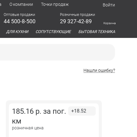
а
О компании
Точки продаж
Войти
Оптовые продажи
Розничные продажи
44 500-8-500
29 327-42-89
Корзина
азина
ДЛЯ КУХНИ
СОПУТСТВУЮЩИЕ
БЫТОВАЯ ТЕХНИКА
Нашли ошибку?
185.16
р. за
пог.
+18.52
км
розничная цена