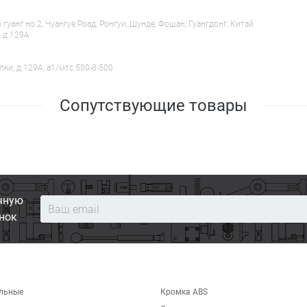
анг но.2, Чуангуе Роад, Ронгуи, Шунде, Фошан, Гуангдонг, Китай
, д.129А
лки, д.129А, a1/мтс 500-8-500
Сопутствующие товары
чную
нок
льные
Кромка ABS