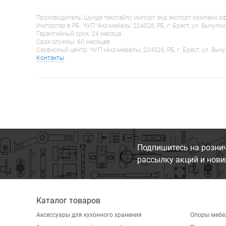
Производитель: Шунде текстайлс импорт энд экспорт компани оф гу
Импортер в РБ: ЧУП "Акс-мебель" 224026, РБ, г. Брест, ул. Вычулки
Гарантийный срок: 24 месяца
Срок службы: 60 месяцев
Сервисный центр: ЧУП «Акс-мебель», 224026, РБ, г. Брест, ул. Вычу
Контакты
Подпишитесь на розни
рассылку акций и нови
Каталог товаров
Аксессуары для кухонного хранения
Опоры мебе