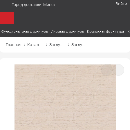
Войти
Город доставки:
Минск
Функциональная фурнитура
Лицевая фурнитура
Крепежная фурнитура
К
Главная
Каталог товаров
Заглушки
Заглушка самоприлипающая к эксцентрику d20 20224 береза натуральная