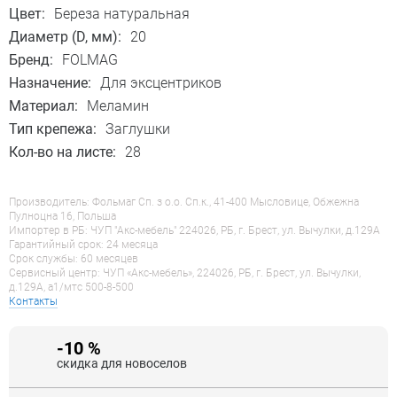
Цвет:
Береза натуральная
Диаметр (D, мм):
20
Бренд:
FOLMAG
Назначение:
Для эксцентриков
Материал:
Меламин
Тип крепежа:
Заглушки
Кол-во на листе:
28
Производитель: Фольмаг Сп. з о.о. Сп.к., 41-400 Мысловице, Обжежна
Пулноцна 16, Польша
Импортер в РБ: ЧУП "Акс-мебель" 224026, РБ, г. Брест, ул. Вычулки, д.129А
Гарантийный срок: 24 месяца
Срок службы: 60 месяцев
Сервисный центр: ЧУП «Акс-мебель», 224026, РБ, г. Брест, ул. Вычулки,
д.129А, a1/мтс 500-8-500
Контакты
-10 %
скидка для новоселов