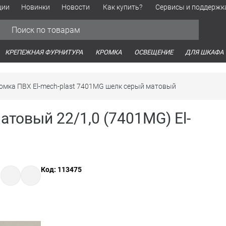
ции
Новинки
Новости
Как купить?
Сервисы и поддержк
Обработка персональных данных
Время работы оптовых продаж
Время работы интернет-маг
КРЕПЕЖНАЯ ФУРНИТУРА
КРОМКА
ОСВЕЩЕНИЕ
ДЛЯ ШКАФА
омка ПВХ El-mech-plast 7401MG шелк серый матовый
товый 22/1,0 (7401MG) El-
Код: 113475