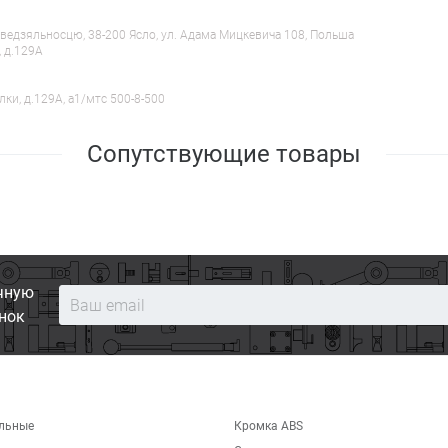
ведзяльносцю, 38-200 Ясло, ул. Адама Мицкевича 108, Польша
, д.129А
лки, д.129А, a1/мтс 500-8-500
Сопутствующие товары
чную
нок
льные
Кромка ABS