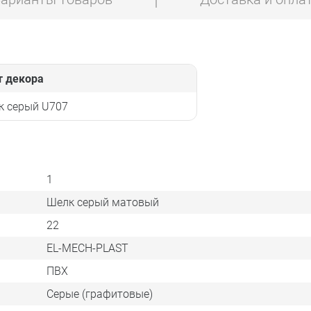
т декора
к серый U707
1
Шелк серый матовый
22
EL-MECH-PLAST
ПВХ
Серые (графитовые)