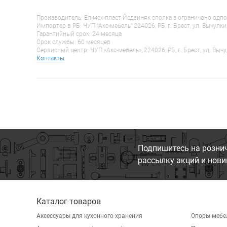
Производитель: Ел-мех-пласт Йедзиняк сполка з ограничоно одпо
Импортер в РБ: ЧУП "Акс-мебель" 224026, РБ, г. Брест, ул. Вычулки
Гарантийный срок: 24 месяца
Срок службы: 60 месяцев
Сервисный центр: ЧУП «Акс-мебель», 224026, РБ, г. Брест, ул. Вычу
Контакты
Подпишитесь на розни
рассылку акций и нови
Каталог товаров
Аксессуары для кухонного хранения
Опоры мебе