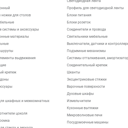
Светодиодная лента
хонный
Профиль для светодиодной ленты
 ножки для столов
Блоки питания
бельные
Блоки розеток
е системы и аксессуары
Соединители и провода
онные материалы
Светильники мебельные
льные
Выключатели, датчики и контроллер
 шурупы
Подъемные механизмы
элементы выдвижения
Системы отталкивания, амортизато
щие
Соединительный крепеж
ый крепеж
Шканты
ддоны
Эксцентриковые стяжки
ессуары
Варочные поверхности
Духовые шкафы
для шкафных и межкомнатных
Измельчители
Кухонные вытяжки
отнители цоколя
Микроволновые печи
ромка
Посудомоечные машины
ля стекла и зеркала