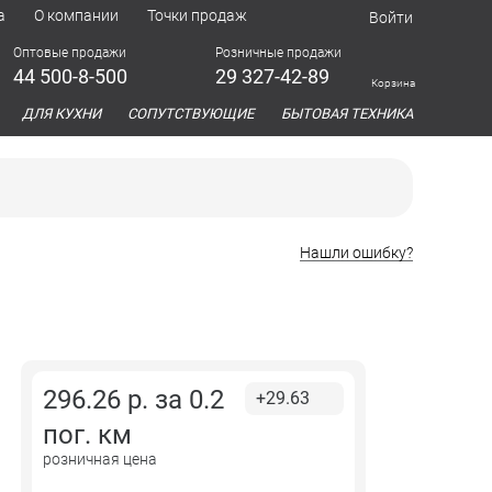
а
О компании
Точки продаж
Войти
Оптовые продажи
Розничные продажи
44 500-8-500
29 327-42-89
Корзина
азина
ДЛЯ КУХНИ
СОПУТСТВУЮЩИЕ
БЫТОВАЯ ТЕХНИКА
Нашли ошибку?
296.26
р. за
0.2
+29.63
пог. км
розничная цена