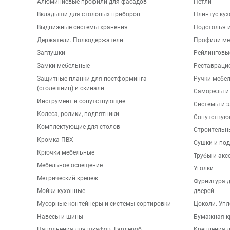
Алюминиевые профили для фасадов
Петли
Вкладыши для столовых приборов
Плинтус ку
Выдвижные системы хранения
Подстолья и
Держатели. Полкодержатели
Профили ме
Заглушки
Рейлинговы
Замки мебельные
Реставраци
Защитные планки для постформинга
Ручки мебе
(столешниц) и скинали
Саморезы и
Инструмент и сопутствующие
Системы и 
Колеса, ролики, подпятники
Сопутствую
Комплектующие для столов
Строительн
Кромка ПВХ
Сушки и по
Крючки мебельные
Трубы и акс
Мебельное освещение
Уголки
Метрический крепеж
Фурнитура 
Мойки кухонные
дверей
Мусорные контейнеры и системы сортировки
Цоколи. Упл
Навесы и шины
Бумажная к
Наполнения для шкафов. Гардероб
Крепления д