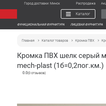
Город доставки:
Минск
Распродажа
Ак
Каталог
ФУНКЦИОНАЛЬНАЯ ФУРНИТУРА
ЛИЦЕВАЯ ФУРНИТУРА
Главная
Каталог товаров
Кромка ПВХ
Кр
Кромка ПВХ шелк серый ма
mech-plast (1б=0,2пог.км.)
0.0
(0 отзывов)