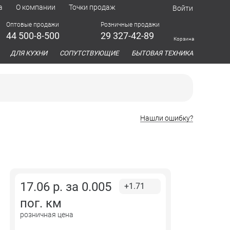
а
О компании
Точки продаж
Войти
Оптовые продажи
Розничные продажи
44 500-8-500
29 327-42-89
Корзина
азина
ДЛЯ КУХНИ
СОПУТСТВУЮЩИЕ
БЫТОВАЯ ТЕХНИКА
Нашли ошибку?
17.06
р. за
0.005
+1.71
пог. км
розничная цена