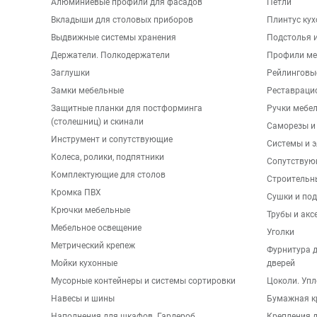
Алюминиевые профили для фасадов
Петли
Вкладыши для столовых приборов
Плинтус ку
Выдвижные системы хранения
Подстолья и
Держатели. Полкодержатели
Профили ме
Заглушки
Рейлинговы
Замки мебельные
Реставраци
Защитные планки для постформинга
Ручки мебе
(столешниц) и скинали
Саморезы и
Инструмент и сопутствующие
Системы и 
Колеса, ролики, подпятники
Сопутствую
Комплектующие для столов
Строительн
Кромка ПВХ
Сушки и по
Крючки мебельные
Трубы и акс
Мебельное освещение
Уголки
Метрический крепеж
Фурнитура 
Мойки кухонные
дверей
Мусорные контейнеры и системы сортировки
Цоколи. Упл
Навесы и шины
Бумажная к
Наполнения для шкафов. Гардероб
Крепления д