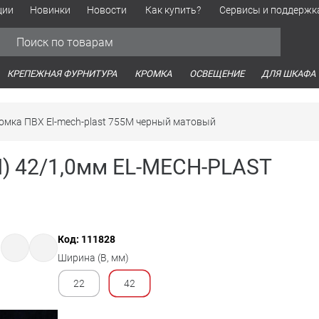
ции
Новинки
Новости
Как купить?
Сервисы и поддержк
Обработка персональных данных
Время работы оптовых продаж
Время работы интернет-маг
КРЕПЕЖНАЯ ФУРНИТУРА
КРОМКА
ОСВЕЩЕНИЕ
ДЛЯ ШКАФА
омка ПВХ El-mech-plast 755M черный матовый
) 42/1,0мм EL-MECH-PLAST
Код: 111828
Ширина (B, мм)
22
42