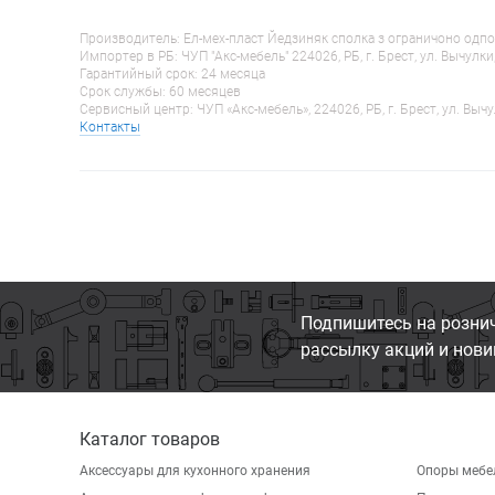
Производитель: Ел-мех-пласт Йедзиняк сполка з ограничоно одпо
Импортер в РБ: ЧУП "Акс-мебель" 224026, РБ, г. Брест, ул. Вычулки
Гарантийный срок: 24 месяца
Срок службы: 60 месяцев
Сервисный центр: ЧУП «Акс-мебель», 224026, РБ, г. Брест, ул. Вычу
Контакты
Подпишитесь на розни
рассылку акций и нови
Каталог товаров
Аксессуары для кухонного хранения
Опоры мебе