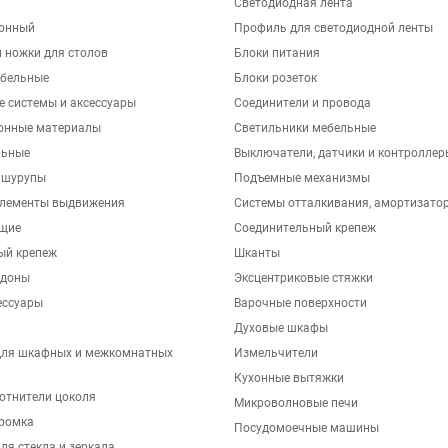
Светодиодная лента
хонный
Профиль для светодиодной ленты
 ножки для столов
Блоки питания
бельные
Блоки розеток
е системы и аксессуары
Соединители и провода
онные материалы
Светильники мебельные
льные
Выключатели, датчики и контроллер
 шурупы
Подъемные механизмы
элементы выдвижения
Системы отталкивания, амортизато
щие
Соединительный крепеж
ый крепеж
Шканты
ддоны
Эксцентриковые стяжки
ессуары
Варочные поверхности
Духовые шкафы
для шкафных и межкомнатных
Измельчители
Кухонные вытяжки
отнители цоколя
Микроволновые печи
ромка
Посудомоечные машины
ля стекла и зеркала