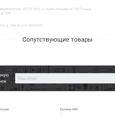
ведзяльносцю, 38-200 Ясло, ул. Адама Мицкевича 108, Польша
, д.129А
лки, д.129А, a1/мтс 500-8-500
Сопутствующие товары
чную
нок
льные
Кромка ABS