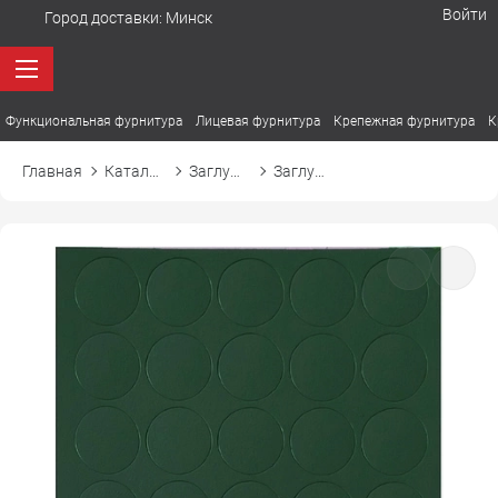
Войти
Город доставки:
Минск
Функциональная фурнитура
Лицевая фурнитура
Крепежная фурнитура
К
Главная
Каталог товаров
Заглушки
Заглушка самоприлипающая к эксцентрику d20 20299 зеленый лес