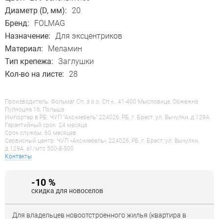
Диаметр (D, мм):
20
Бренд:
FOLMAG
Назначение:
Для эксцентриков
Материал:
Меламин
Тип крепежа:
Заглушки
Кол-во на листе:
28
Производитель: Фольмаг Сп. з о.о. Сп.к., 41-400 Мысловице, Обжежна
Пулноцна 16, Польша
Импортер в РБ: ЧУП "Акс-мебель" 224026, РБ, г. Брест, ул. Вычулки, д.129А
Гарантийный срок: 24 месяца
Срок службы: 60 месяцев
Сервисный центр: ЧУП «Акс-мебель», 224026, РБ, г. Брест, ул. Вычулки,
д.129А, a1/мтс 500-8-500
Контакты
-10 %
скидка для новоселов
Для владельцев новоотстроенного жилья (квартира в