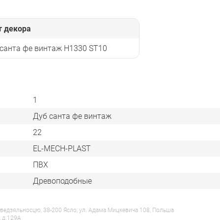
т декора
санта фе винтаж H1330 ST10
1
Дуб санта фе винтаж
22
EL-MECH-PLAST
ПВХ
Древоподобные
ведзяльносцю, 38-200 Ясло, ул. Адама Мицкевича 108, Польша
, д.129А