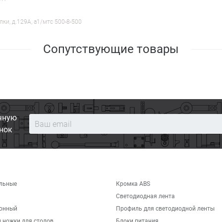
лки, д.129А, a1/мтс 500-8-500
Сопутствующие товары
чную
нок
льные
Кромка ABS
Светодиодная лента
хонный
Профиль для светодиодной ленты
 ножки для столов
Блоки питания