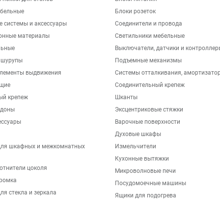
бельные
Блоки розеток
е системы и аксессуары
Соединители и провода
онные материалы
Светильники мебельные
льные
Выключатели, датчики и контроллер
 шурупы
Подъемные механизмы
элементы выдвижения
Системы отталкивания, амортизато
щие
Соединительный крепеж
ый крепеж
Шканты
ддоны
Эксцентриковые стяжки
ессуары
Варочные поверхности
Духовые шкафы
для шкафных и межкомнатных
Измельчители
Кухонные вытяжки
отнители цоколя
Микроволновые печи
ромка
Посудомоечные машины
ля стекла и зеркала
Ящики для подогрева