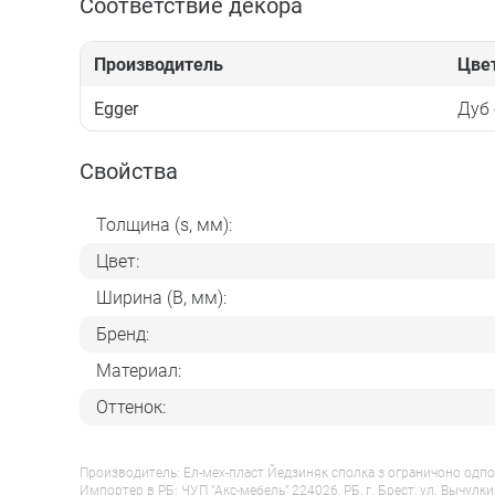
Соответствие декора
Производитель
Цве
Egger
Дуб 
Свойства
Толщина (s, мм):
Цвет:
Ширина (B, мм):
Бренд:
Материал:
Оттенок:
Производитель: Ел-мех-пласт Йедзиняк сполка з ограничоно одпо
Импортер в РБ: ЧУП "Акс-мебель" 224026, РБ, г. Брест, ул. Вычулки