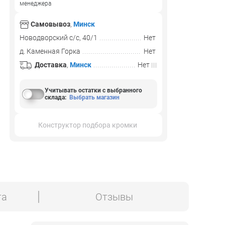
менеджера
Самовывоз
,
Минск
Новодворский с/с, 40/1
Нет
д. Каменная Горка
Нет
Доставка
,
Минск
Нет
Учитывать остатки с выбранного
склада
:
Выбрать магазин
Конструктор подбора кромки
та
Отзывы