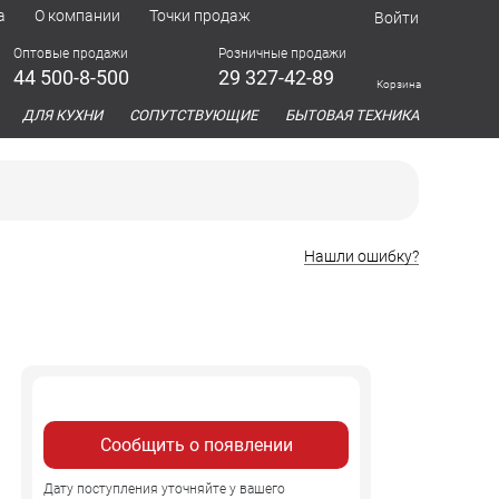
а
О компании
Точки продаж
Войти
Оптовые продажи
Розничные продажи
44 500-8-500
29 327-42-89
Корзина
азина
ДЛЯ КУХНИ
СОПУТСТВУЮЩИЕ
БЫТОВАЯ ТЕХНИКА
Нашли ошибку?
Сообщить о появлении
Дату поступления уточняйте у вашего