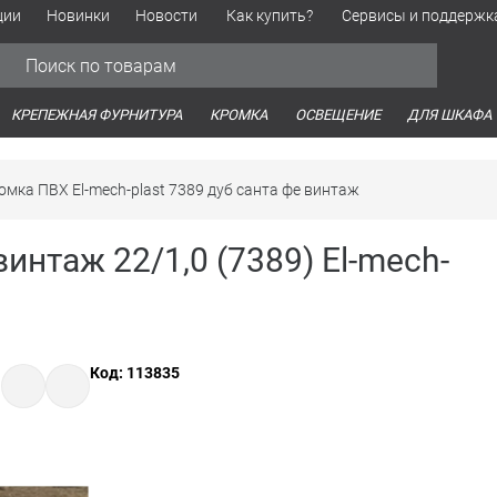
ции
Новинки
Новости
Как купить?
Сервисы и поддержк
Обработка персональных данных
Время работы оптовых продаж
Время работы интернет-маг
КРЕПЕЖНАЯ ФУРНИТУРА
КРОМКА
ОСВЕЩЕНИЕ
ДЛЯ ШКАФА
омка ПВХ El-mech-plast 7389 дуб санта фе винтаж
интаж 22/1,0 (7389) El-mech-
Код: 113835