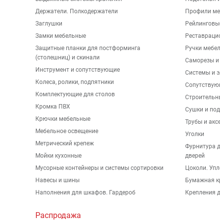
Держатели. Полкодержатели
Профили ме
Заглушки
Рейлинговы
Замки мебельные
Реставраци
Защитные планки для постформинга
Ручки мебе
(столешниц) и скинали
Саморезы и
Инструмент и сопутствующие
Системы и 
Колеса, ролики, подпятники
Сопутствую
Комплектующие для столов
Строительн
Кромка ПВХ
Сушки и по
Крючки мебельные
Трубы и акс
Мебельное освещение
Уголки
Метрический крепеж
Фурнитура 
Мойки кухонные
дверей
Мусорные контейнеры и системы сортировки
Цоколи. Упл
Навесы и шины
Бумажная к
Наполнения для шкафов. Гардероб
Крепления д
Распродажа