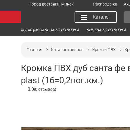
Город доставки:
Минск
Распродажа
Ак
Каталог
ФУНКЦИОНАЛЬНАЯ ФУРНИТУРА
ЛИЦЕВАЯ ФУРНИТУРА
Главная
Каталог товаров
Кромка ПВХ
Кр
Кромка ПВХ дуб санта фе в
plast (1б=0,2пог.км.)
0.0
(0 отзывов)