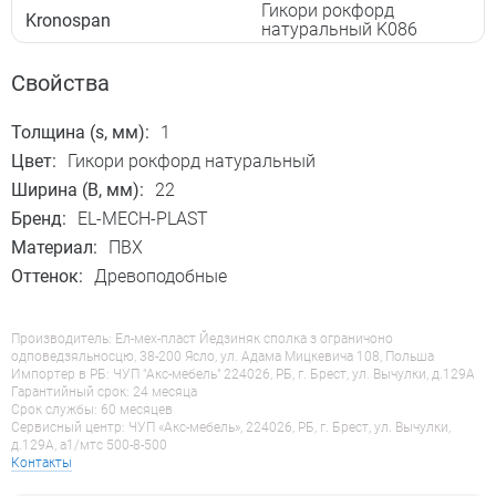
Гикори рокфорд
Kronospan
натуральный K086
Свойства
Толщина (s, мм):
1
Цвет:
Гикори рокфорд натуральный
Ширина (B, мм):
22
Бренд:
EL-MECH-PLAST
Материал:
ПВХ
Оттенок:
Древоподобные
Производитель: Ел-мех-пласт Йедзиняк сполка з ограничоно
одповедзяльносцю, 38-200 Ясло, ул. Адама Мицкевича 108, Польша
Импортер в РБ: ЧУП "Акс-мебель" 224026, РБ, г. Брест, ул. Вычулки, д.129А
Гарантийный срок: 24 месяца
Срок службы: 60 месяцев
Сервисный центр: ЧУП «Акс-мебель», 224026, РБ, г. Брест, ул. Вычулки,
д.129А, a1/мтс 500-8-500
Контакты