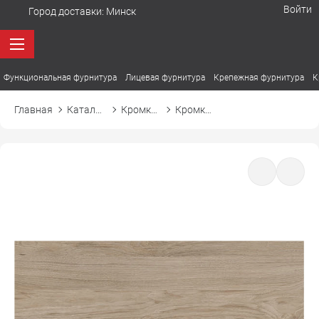
Войти
Город доставки:
Минск
Функциональная фурнитура
Лицевая фурнитура
Крепежная фурнитура
К
Главная
Каталог товаров
Кромка ПВХ
Кромка ПВХ El-mech-plast 7436 гикори рокфорд натуральный