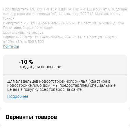
Производитель: МОНСУН ИНТЕРНЕШИНАЛ ЛИМИТЕД, Кабинет А19, здание
сильвер корп интернешинал 9/F, Нантань роад 707-713, Монгкок, Ковлун,
Гонконг
Импортер в РБ: ЧУП "Акс-мебель" 224026, РБ, г. Брест, ул. Вычулки, д.129А
Гарантийный срок: 12 месяцев
Срок службы: 72 месяца
Сервисный центр: ЧУП «Акс-мебель», 224026, РБ, г. Брест, ул. Вычулки,
д.129А, a1/мтс 500-8-500
Контакты
-10 %
скидка для новоселов
Для владельцев новоотстроенного жилья (квартира в
новостройке либо дом) мы предоставляем специальные
цены на покупку всех товаров на сайте.
Подробнее
Варианты товаров