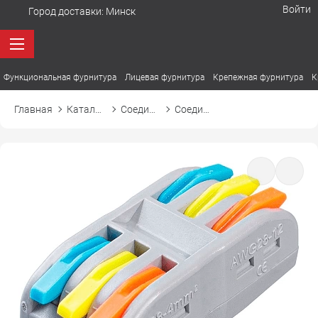
Войти
Город доставки:
Минск
Функциональная фурнитура
Лицевая фурнитура
Крепежная фурнитура
К
Главная
Каталог товаров
Соединители и провода
Соединитель клеммный К313 для трех линий, проходной, быстрозажимной