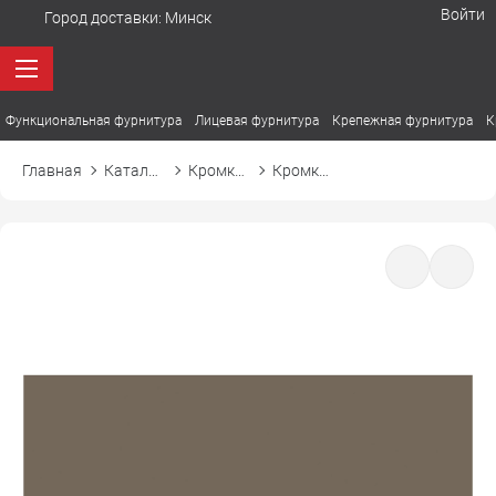
Войти
Город доставки:
Минск
Функциональная фурнитура
Лицевая фурнитура
Крепежная фурнитура
К
Главная
Каталог товаров
Кромка ПВХ
Кромка ПВХ Cromlex M7166 латте