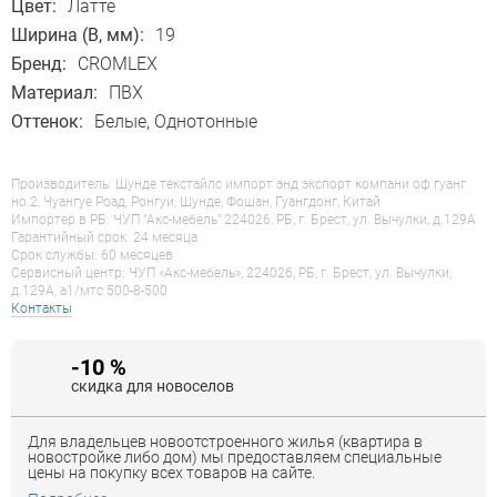
Цвет:
Латте
Ширина (B, мм):
19
Бренд:
CROMLEX
Материал:
ПВХ
Оттенок:
Белые, Однотонные
Производитель: Шунде текстайлс импорт энд экспорт компани оф гуанг
но.2, Чуангуе Роад, Ронгуи, Шунде, Фошан, Гуангдонг, Китай
Импортер в РБ: ЧУП "Акс-мебель" 224026, РБ, г. Брест, ул. Вычулки, д.129А
Гарантийный срок: 24 месяца
Срок службы: 60 месяцев
Сервисный центр: ЧУП «Акс-мебель», 224026, РБ, г. Брест, ул. Вычулки,
д.129А, a1/мтс 500-8-500
Контакты
-10 %
скидка для новоселов
Для владельцев новоотстроенного жилья (квартира в
новостройке либо дом) мы предоставляем специальные
цены на покупку всех товаров на сайте.