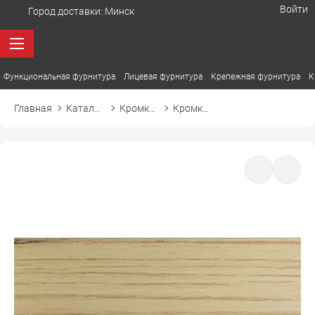
Войти
Город доставки:
Минск
Функциональная фурнитура
Лицевая фурнитура
Крепежная фурнитура
К
Главная
Каталог товаров
Кромка ПВХ
Кромка ПВХ El-mech-plast 8066 ясень коимбра