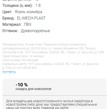
Толщина (s, мм):
1.8
Цвет:
Ясень коимбра
Бренд:
EL-MECH-PLAST
Материал:
ПВХ
Оттенок:
Древоподобные
Производитель: Ел-мех-пласт Йедзиняк сполка з ограничоно
одповедзяльносцю, 38-200 Ясло, ул. Адама Мицкевича 108, Польша
Импортер в РБ: ЧУП "Акс-мебель" 224026, РБ, г. Брест, ул. Вычулки, д.129А
Гарантийный срок: 24 месяца
Срок службы: 60 месяцев
Сервисный центр: ЧУП «Акс-мебель», 224026, РБ, г. Брест, ул. Вычулки,
д.129А, a1/мтс 500-8-500
Контакты
-10 %
скидка для новоселов
Для владельцев новоотстроенного жилья (квартира в
новостройке либо дом) мы предоставляем специальные
цены на покупку всех товаров на сайте.