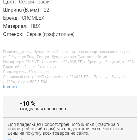
Цвет:
Серый графит
Ширина (B, мм):
22
Бренд:
CROMLEX
Материал:
ПВХ
Оттенок:
Серые (графитовые)
Производитель: Шунде текстайлс импорт энд экспорт компани оф гуанг
но.2, Чуангуе Роад, Ронгуи, Шунде, Фошан, Гуангдонг, Китай
Импортер в РБ: ЧУП "Акс-мебель" 224026, РБ, г. Брест, ул. Вычулки, д.129А
Гарантийный срок: 24 месяца
Срок службы: 60 месяцев
Сервисный центр: ЧУП «Акс-мебель», 224026, РБ, г. Брест, ул. Вычулки,
д.129А, a1/мтс 500-8-500
Контакты
-10 %
скидка для новоселов
Для владельцев новоотстроенного жилья (квартира в
новостройке либо дом) мы предоставляем специальные
цены на покупку всех товаров на сайте.