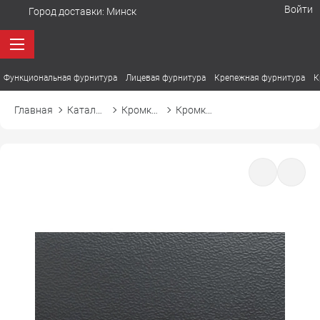
Войти
Город доставки:
Минск
Функциональная фурнитура
Лицевая фурнитура
Крепежная фурнитура
К
Главная
Каталог товаров
Кромка ПВХ
Кромка ПВХ Cromlex M0162 серый графит