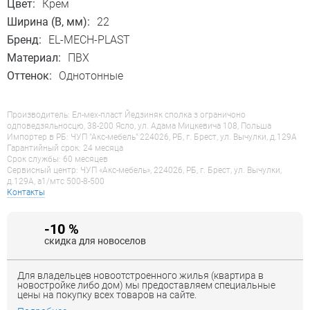
Цвет:
Крем
Ширина (B, мм):
22
Бренд:
EL-MECH-PLAST
Материал:
ПВХ
Оттенок:
Однотонные
Производитель: Ел-мех-пласт Йедзиняк сполка з ограничоно
одповедзяльносцю, 38-200 Ясло, ул. Адама Мицкевича 108, Польша
Импортер в РБ: ЧУП "Акс-мебель" 224026, РБ, г. Брест, ул. Вычулки, д.129А
Гарантийный срок: 24 месяца
Срок службы: 60 месяцев
Сервисный центр: ЧУП «Акс-мебель», 224026, РБ, г. Брест, ул. Вычулки,
д.129А, a1/мтс 500-8-500
Контакты
-10 %
скидка для новоселов
Для владельцев новоотстроенного жилья (квартира в
новостройке либо дом) мы предоставляем специальные
цены на покупку всех товаров на сайте.