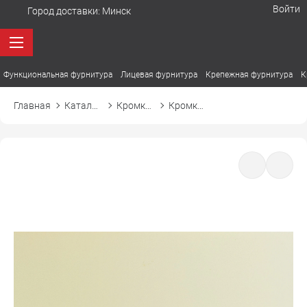
Войти
Город доставки:
Минск
Функциональная фурнитура
Лицевая фурнитура
Крепежная фурнитура
К
Главная
Каталог товаров
Кромка ПВХ
Кромка ПВХ El-mech-plast 8129 крем soft touch