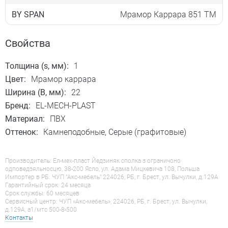
BY SPAN
Мрамор Каррара 851 TM
Свойства
Толщина (s, мм):
1
Цвет:
Мрамор каррара
Ширина (B, мм):
22
Бренд:
EL-MECH-PLAST
Материал:
ПВХ
Оттенок:
Камнеподобные, Серые (графитовые)
Производитель: Ел-мех-пласт Йедзиняк сполка з ограничоно
одповедзяльносцю, 38-200 Ясло, ул. Адама Мицкевича 108, Польша
Импортер в РБ: ЧУП "Акс-мебель" 224026, РБ, г. Брест, ул. Вычулки, д.129А
Гарантийный срок: 24 месяца
Срок службы: 60 месяцев
Сервисный центр: ЧУП «Акс-мебель», 224026, РБ, г. Брест, ул. Вычулки,
д.129А, a1/мтс 500-8-500
Контакты