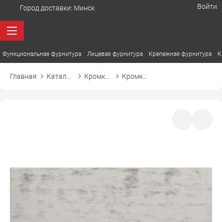
Войти
Город доставки:
Минск
Функциональная фурнитура
Лицевая фурнитура
Крепежная фурнитура
К
Главная
Каталог товаров
Кромка ПВХ
Кромка ПВХ El-mech-plast 8153 мрамор каррара