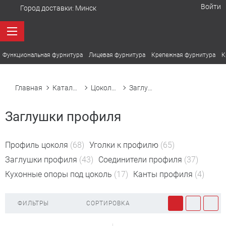
Войти
Город доставки:
Минск
Функциональная фурнитура
Лицевая фурнитура
Крепежная фурнитура
К
Главная
Каталог товаров
Цоколи. Уплотнители цоколя
Заглушки профиля
Заглушки профиля
Профиль цоколя
(68)
Уголки к профилю
(65)
Заглушки профиля
(43)
Соединители профиля
(37)
Кухонные опоры под цоколь
(17)
Канты профиля
(4)
ФИЛЬТРЫ
СОРТИРОВКА