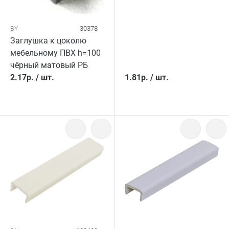
30378
BY
Заглушка к цоколю
мебельному ПВХ h=100
чёрный матовый РБ
2.17
р.
/
шт.
1.81
р.
/
шт.