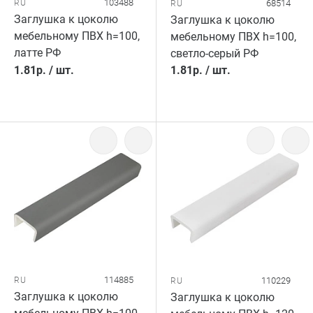
103488
RU
68514
RU
Заглушка к цоколю
Заглушка к цоколю
мебельному ПВХ h=100,
мебельному ПВХ h=100,
латте РФ
светло-серый РФ
1.81
р.
/
шт.
1.81
р.
/
шт.
114885
RU
110229
RU
Заглушка к цоколю
Заглушка к цоколю