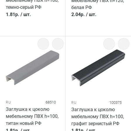
мебельному ПВХ h=100,
мебельному ПВХ h=120,
темно-серый РФ
белая РФ
1.81
р.
/
шт.
2.04
р.
/
шт.
68510
RU
100375
RU
Заглушка к цоколю
Заглушка к цоколю
мебельному ПВХ h=100,
мебельному ПВХ h=100,
титан новый РФ
графит зернистый РФ
1.81
р.
/
шт.
1.81
р.
/
шт.