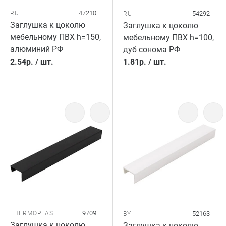
47210
RU
54292
RU
Заглушка к цоколю
Заглушка к цоколю
мебельному ПВХ h=150,
мебельному ПВХ h=100,
алюминий РФ
дуб сонома РФ
2.54
р.
/
шт.
1.81
р.
/
шт.
9709
THERMOPLAST
52163
BY
Заглушка к цоколю
Заглушка к цоколю