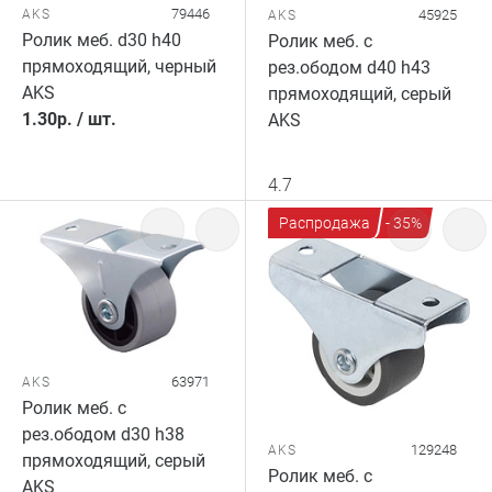
79446
AKS
45925
AKS
Ролик меб. d30 h40
Ролик меб. c
прямоходящий, черный
рез.ободом d40 h43
AKS
прямоходящий, серый
1.30
р.
/
шт.
AKS
4.7
Распродажа
- 35%
63971
AKS
Ролик меб. c
рез.ободом d30 h38
129248
AKS
прямоходящий, серый
Ролик меб. c
AKS