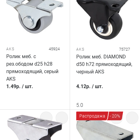
45924
AKS
75727
AKS
Ролик меб. с
Ролик меб. DIAMOND
рез.ободом d25 h28
d50 h72 прямоходящий,
прямоходящий, серый
черный AKS
AKS
1.49
р.
/
шт.
4.12
р.
/
шт.
5.0
Распродажа
- 20%