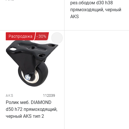
рез.ободом d30 h38
прямоходящий, черный
AKS
Распродажа
- 30%
112039
AKS
Ролик меб. DIAMOND
d50 h72 прямоходящий,
черный AKS тип 2