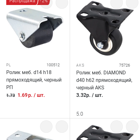
Распродажа
- 2%
100512
PL
75726
AKS
Ролик меб. d14 h18
Ролик меб. DIAMOND
прямоходящий, черный
d40 h62 прямоходящий,
РП
черный AKS
1.69
р.
/
шт.
3.32
р.
/
шт.
1.73
5.0