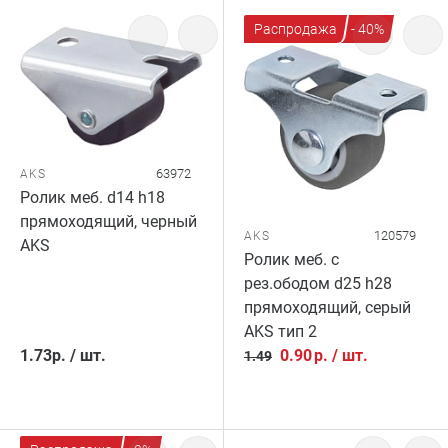
Распродажа
- 40%
63972
AKS
Ролик меб. d14 h18
прямоходящий, черный
120579
AKS
AKS
Ролик меб. с
рез.ободом d25 h28
прямоходящий, серый
AKS тип 2
1.73
р.
/
шт.
0.90
р.
/
шт.
1.49