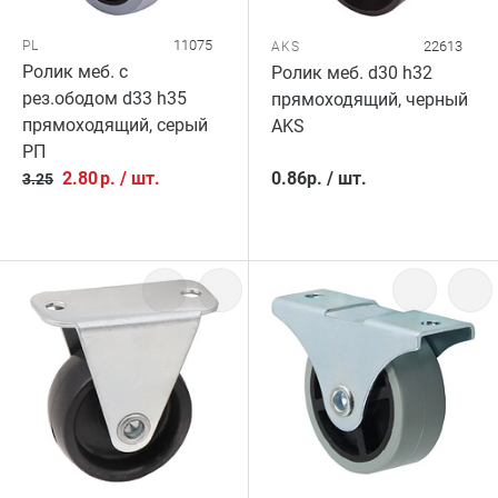
11075
22613
PL
AKS
Ролик меб. с
Ролик меб. d30 h32
рез.ободом d33 h35
прямоходящий, черный
прямоходящий, серый
AKS
РП
2.80
р.
/
шт.
0.86
р.
/
шт.
3.25