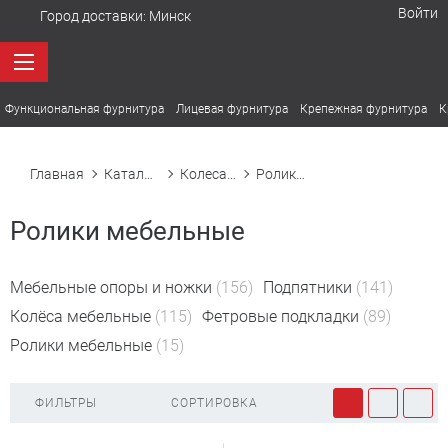
Войти
Город доставки:
Минск
Функциональная фурнитура
Лицевая фурнитура
Крепежная фурнитура
К
Главная
Каталог товаров
Колеса, ролики, подпятники
Ролики мебельные
Ролики мебельные
Мебельные опоры и ножки
(156)
Подпятники
(141)
Колёса мебельные
(115)
Фетровые подкладки
(89)
Ролики мебельные
(15)
ФИЛЬТРЫ
СОРТИРОВКА