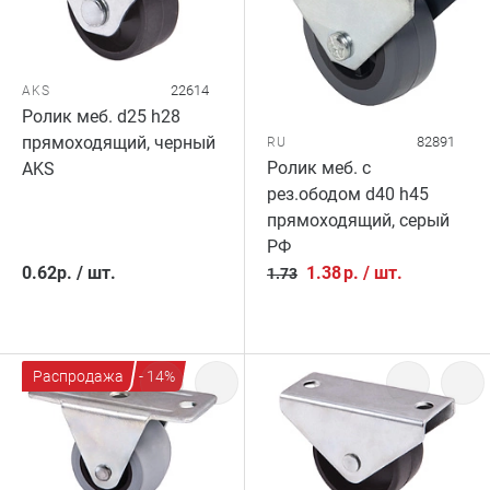
22614
AKS
Ролик меб. d25 h28
прямоходящий, черный
82891
RU
Ролик меб. c
AKS
рез.ободом d40 h45
прямоходящий, серый
РФ
0.62
р.
/
шт.
1.38
р.
/
шт.
1.73
Распродажа
- 14%