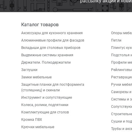
рассылку акций и нови
Каталог товаров
Аксессуары для кухонного хранения
Опоры мебе
Алюминиевые профили для фасадов
Петли
Вкладыши для столовых приборов
Плинтус ку
Выдвижные системы хранения
Подстолья и
Держатели. Полкодержатели
Профили ме
Заглушки
Рейлинговы
Замки мебельные
Реставраци
Защитные планки для постформинга
Ручки мебе
(столешниц) и скинали
Саморезы и
Инструмент и сопутствующие
Системы и 
Колеса, ролики, подпятники
Сопутствую
Комплектующие для столов
Строительн
Кромка ПВХ
Сушки и по
Крючки мебельные
Трубы и акс