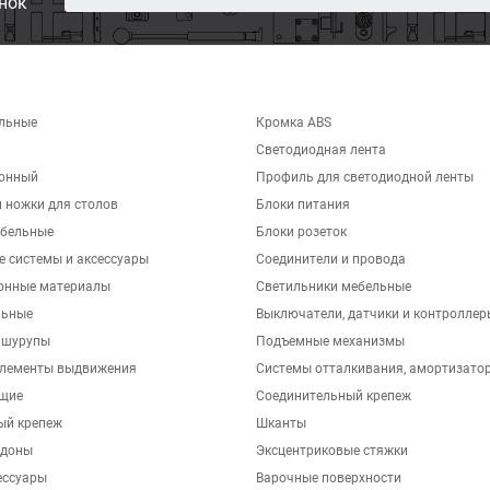
нок
льные
Кромка ABS
Светодиодная лента
хонный
Профиль для светодиодной ленты
 ножки для столов
Блоки питания
бельные
Блоки розеток
е системы и аксессуары
Соединители и провода
онные материалы
Светильники мебельные
льные
Выключатели, датчики и контроллер
 шурупы
Подъемные механизмы
элементы выдвижения
Системы отталкивания, амортизато
щие
Соединительный крепеж
ый крепеж
Шканты
ддоны
Эксцентриковые стяжки
ессуары
Варочные поверхности