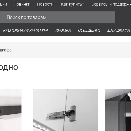
ции
Новинки
Новости
Как купить?
Сервисы и поддерж
Обработка персональных данных
Время работы оптовых продаж
Время работы интернет-маг
КРЕПЕЖНАЯ ФУРНИТУРА
КРОМКА
ОСВЕЩЕНИЕ
ДЛЯ ШКАФА
шкафа
одно