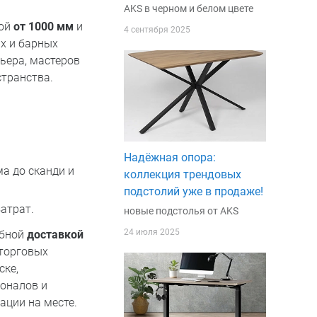
AKS в черном и белом цвете
той
от 1000 мм
и
4 сентября 2025
х и барных
ьера, мастеров
странства.
Надёжная опора:
а до сканди и
коллекция трендовых
подстолий уже в продаже!
атрат.
новые подстолья от AKS
24 июля 2025
обной
доставкой
 торговых
ске,
ионалов и
ации на месте.