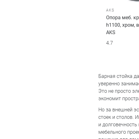
AKS
Опора меб. кр
h1100, хром, 
AKS
4.7
Барная стойка да
уверенно занимае
Это не просто эл
экономит простр
Но за внешней э
стоек и столов. 
и долговечность
мебельного проек