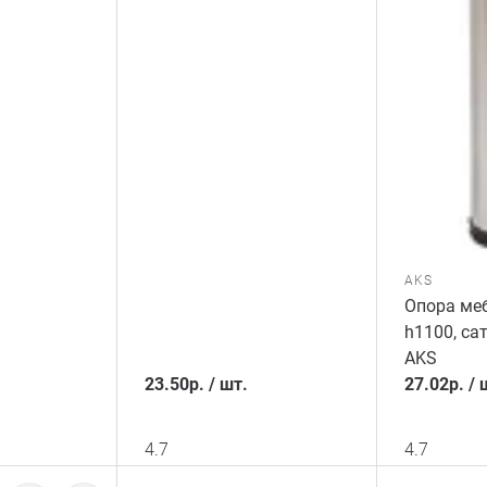
AKS
Опора меб
h1100, са
AKS
23.50
р.
/
шт.
27.02
р.
/
4.7
4.7