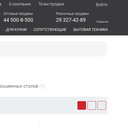
а
О компании
Точки продаж
Войти
Оптовые продажи
Розничные продажи
44 500-8-500
29 327-42-89
Корзина
азина
ДЛЯ КУХНИ
СОПУТСТВУЮЩИЕ
БЫТОВАЯ ТЕХНИКА
исьменных столов
(1)