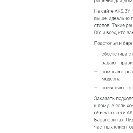
решение для дом
На сайте AKS.BY
выше, идеально 
столов. Такие р
DIY и всех, кто 
Подстолья и бар
обеспечивают
задают прави
помогают реа
модерна;
позволяют со
Заказать подход
к дому. А если х
объектах сети AKS
Барановичах, Лид
частных клиенто