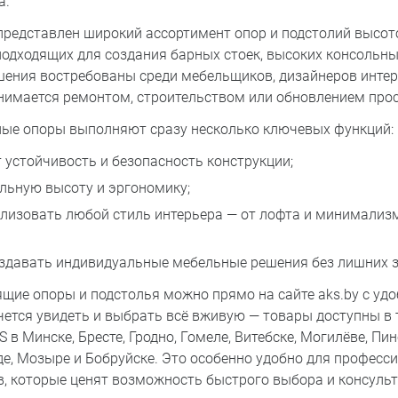
а.
 представлен широкий ассортимент опор и подстолий высо
подходящих для создания барных стоек, высоких консольны
ешения востребованы среди мебельщиков, дизайнеров интер
занимается ремонтом, строительством или обновлением про
ные опоры выполняют сразу несколько ключевых функций:
 устойчивость и безопасность конструкции;
льную высоту и эргономику;
лизовать любой стиль интерьера — от лофта и минимализм
здавать индивидуальные мебельные решения без лишних з
ящие опоры и подстолья можно прямо на сайте aks.by с уд
очется увидеть и выбрать всё вживую — товары доступны в
 в Минске, Бресте, Гродно, Гомеле, Витебске, Могилёве, Пин
е, Мозыре и Бобруйске. Это особенно удобно для професс
в, которые ценят возможность быстрого выбора и консульт