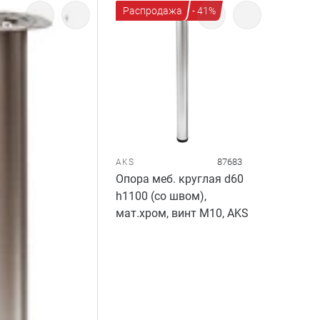
Распродажа
- 41%
87683
AKS
Опора меб. круглая d60
h1100 (со швом),
мат.хром, винт М10, AKS