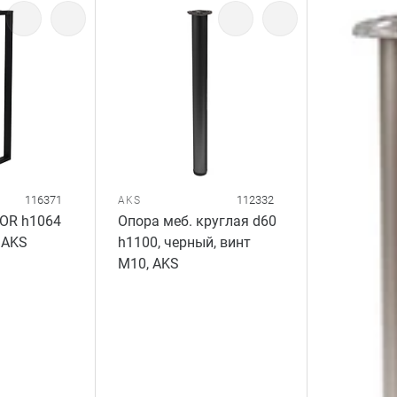
116371
112332
AKS
OR h1064
Опора меб. круглая d60
 AKS
h1100, черный, винт
М10, AKS