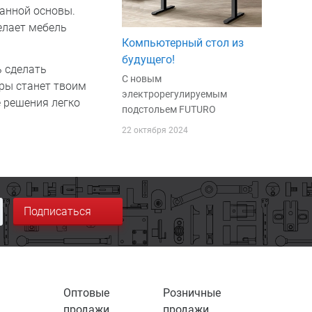
манной основы.
елает мебель
Компьютерный стол из
будущего!
ь сделать
С новым
ры станет твоим
электрорегулируемым
 решения легко
подстольем FUTURO
22 октября 2024
Подписаться
Оптовые
Розничные
продажи
продажи