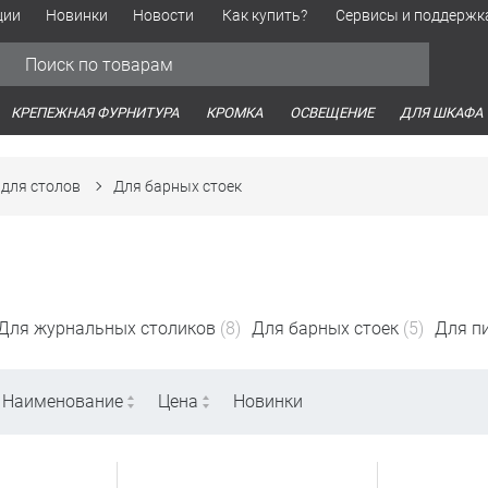
ции
Новинки
Новости
Как купить?
Сервисы и поддержк
Обработка персональных данных
Время работы оптовых продаж
Время работы интернет-маг
КРЕПЕЖНАЯ ФУРНИТУРА
КРОМКА
ОСВЕЩЕНИЕ
ДЛЯ ШКАФА
 для столов
Для барных стоек
Для журнальных столиков
(8)
Для барных стоек
(5)
Для п
Наименование
Цена
Новинки