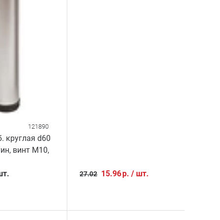
121890
. круглая d60
тин, винт М10,
шт.
15.96
р.
/
шт.
27.02