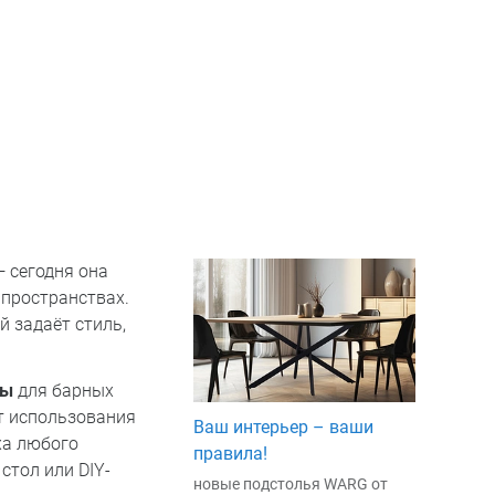
— сегодня она
 пространствах.
й задаёт стиль,
ры
для барных
рт использования
Ваш интерьер – ваши
ха любого
правила!
стол или DIY-
новые подстолья WARG от