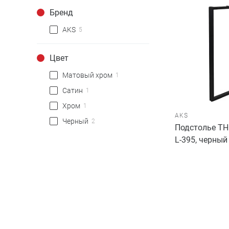
Бренд
AKS
5
Цвет
Матовый хром
1
Сатин
1
Хром
1
AKS
Черный
2
Подстолье TH
L-395, черный