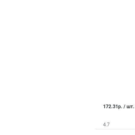
172.31
р.
/
шт.
4.7