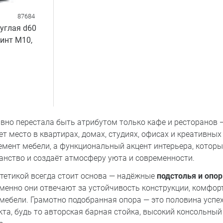
87684
углая d60
винт М10,
вно перестала быть атрибутом только кафе и ресторанов 
т место в квартирах, домах, студиях, офисах и креативных
емент мебели, а функциональный акцент интерьера, которы
анство и создаёт атмосферу уюта и современности.
стетикой всегда стоит основа — надёжные
подстолья и опо
Именно они отвечают за устойчивость конструкции, комфо
 мебели. Грамотно подобранная опора — это половина успе
та, будь то авторская барная стойка, высокий консольный 