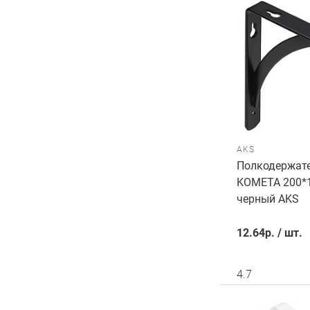
AKS
Полкодержате
KOMETA 200*1
черный AKS
12.64
р.
/
шт.
4.7