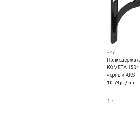
AKS
Полкодержате
KOMETA 150*1
черный AKS
10.74
р.
/
шт.
4.7