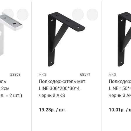
23303
68571
AKS
AKS
ель
Полкодержатель мет.
Полкодер
12см
LINE 300*200*30*4,
LINE 150*
л. = 2 шт.)
черный AKS
черный A
19.28
р.
/
шт.
10.01
р.
/