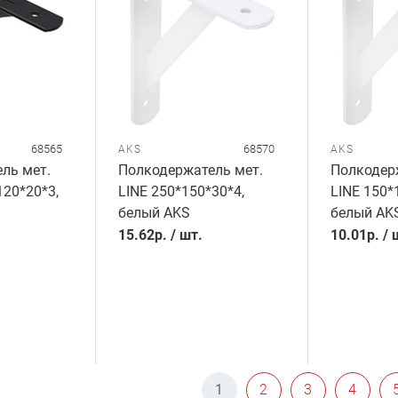
68565
68570
AKS
AKS
ль мет.
Полкодержатель мет.
Полкодер
20*20*3,
LINE 250*150*30*4,
LINE 150*
белый AKS
белый AK
15.62
р.
/
шт.
10.01
р.
/
1
2
3
4