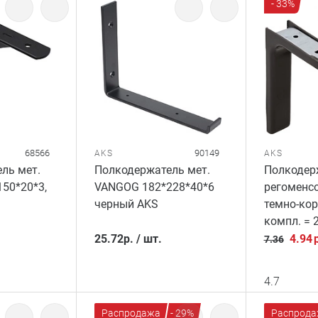
- 33%
68566
90149
AKS
AKS
ль мет.
Полкодержатель мет.
Полкодер
50*20*3,
VANGOG 182*228*40*6
регоменс
черный AKS
темно-кор
компл. = 
25.72
р.
/
шт.
4.94
7.36
4.7
Распродажа
- 29%
Распрода