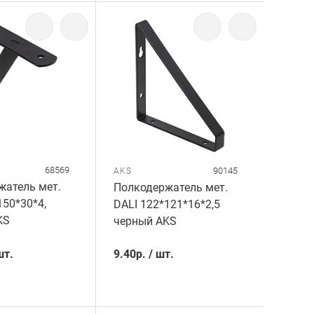
68569
90145
AKS
жатель мет.
Полкодержатель мет.
150*30*4,
DALI 122*121*16*2,5
KS
черный AKS
шт.
9.40
р.
/
шт.