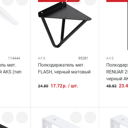
114444
95281
AKS
AKS
ль мет.
Полкодержатель мет.
Полкодер
й AKS (тип
FLASH, черный матовый
RENUAR 2
черный A
17.72
р.
/
шт.
23.
24.80
48.82