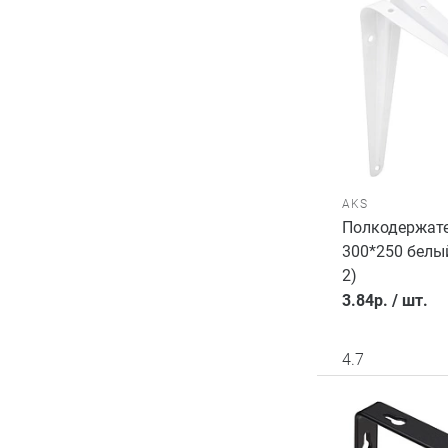
AKS
Полкодержате
300*250 белы
2)
3.84
р.
/
шт.
4.7