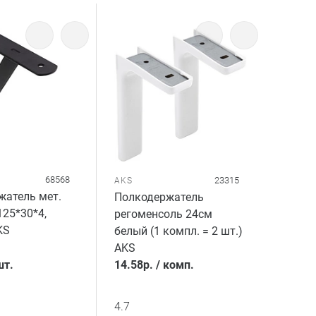
68568
23315
AKS
жатель мет.
Полкодержатель
125*30*4,
регоменсоль 24см
KS
белый (1 компл. = 2 шт.)
AKS
шт.
14.58
р.
/
комп.
4.7