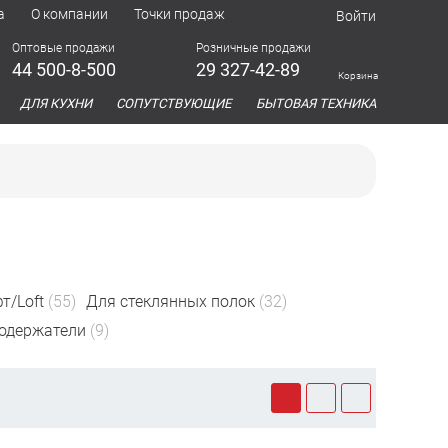
а
О компании
Точки продаж
Войти
Оптовые продажи
Розничные продажи
44 500-8-500
29 327-42-89
Корзина
азина
ДЛЯ КУХНИ
СОПУТСТВУЮЩИЕ
БЫТОВАЯ ТЕХНИКА
т/Loft
(55)
Для стеклянных полок
(32)
одержатели
(9)