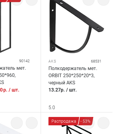
90142
68531
AKS
жатель мет.
Полкодержатель мет.
50*960,
ORBIT 250*250*20*3,
KS
черный AKS
40
р.
/
шт.
13.27
р.
/
шт.
5.0
Распродажа
- 53%