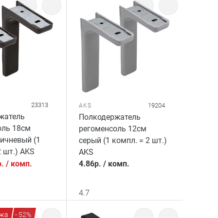
23313
19204
AKS
жатель
Полкодержатель
оль 18см
регоменсоль 12см
ичневый (1
серый (1 компл. = 2 шт.)
2 шт.) AKS
AKS
р.
/
комп.
4.86
р.
/
комп.
4.7
жа
- 52%