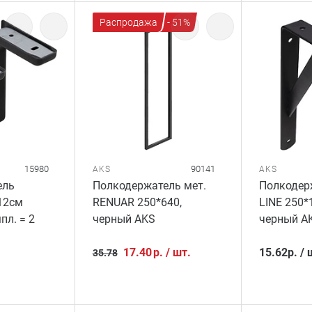
Распродажа
- 51%
15980
90141
AKS
AKS
ель
Полкодержатель мет.
Полкодер
12см
RENUAR 250*640,
LINE 250*
пл. = 2
черный AKS
черный A
17.40
р.
/
шт.
15.62
р.
/
35.78