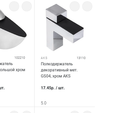
102210
13110
AKS
жатель
Полкодержатель
большой хром
декоративный мет.
GS04, хром AKS
шт.
17.45
р.
/
шт.
5.0