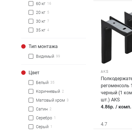
60 кг
16
20 кг
5
30 кг
7
35 кг
4
Тип монтажа
Видимый
99
AKS
Цвет
Полкодержат
Белый
35
регоменсоль 
Коричневый
2
черный (1 ком
шт.) AKS
Матовый хром
3
4.86
р.
/
комп.
Сатин
2
Серебро
1
4.7
Серый
1