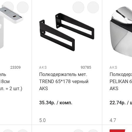
23309
93785
AKS
AKS
ель
Полкодержатель мет.
Полкодер
18см
TREND 65*178 черный
PELIKAN 
л. = 2 шт.)
AKS
AKS
35.34
р.
/
комп.
22.74
р.
/
5.0
4.7