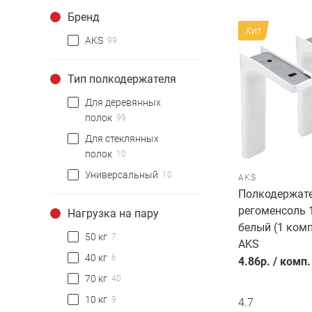
Бренд
Хит
AKS
99
Тип полкодержателя
Для деревянных
полок
99
Для стеклянных
полок
10
Универсальный
10
AKS
Полкодержат
регоменсоль 
Нагрузка на пару
белый (1 комп
50 кг
7
AKS
40 кг
6
4.86
р.
/
комп.
70 кг
40
10 кг
9
4.7