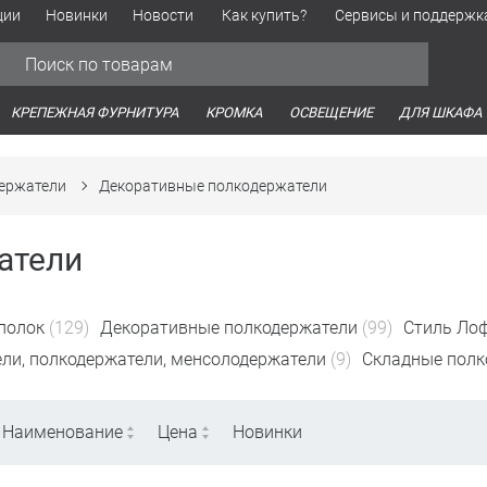
ции
Новинки
Новости
Как купить?
Сервисы и поддержк
Обработка персональных данных
Время работы оптовых продаж
Время работы интернет-маг
КРЕПЕЖНАЯ ФУРНИТУРА
КРОМКА
ОСВЕЩЕНИЕ
ДЛЯ ШКАФА
ержатели
Декоративные полкодержатели
атели
полок
(129)
Декоративные полкодержатели
(99)
Стиль Лоф
ли, полкодержатели, менсолодержатели
(9)
Складные полк
Наименование
Цена
Новинки