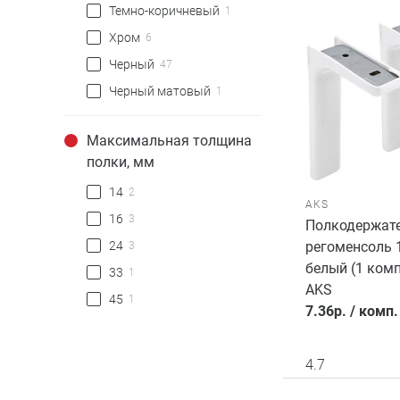
Темно-коричневый
1
Хром
6
Черный
47
Черный матовый
1
Максимальная толщина
полки, мм
14
2
AKS
16
3
Полкодержат
24
регоменсоль 
3
белый (1 комп
33
1
AKS
45
1
7.36
р.
/
комп.
4.7