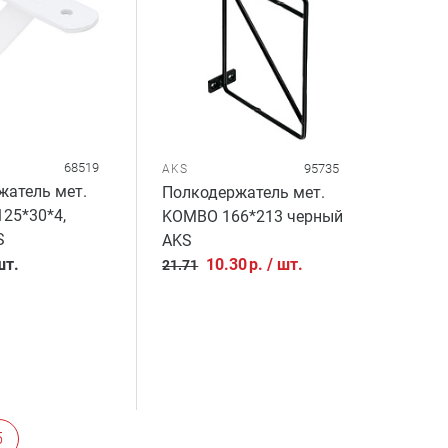
68519
95735
AKS
жатель мет.
Полкодержатель мет.
125*30*4,
KOMBO 166*213 черный
S
AKS
шт.
10.30
р.
/
шт.
21.71
5