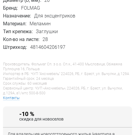
Диаметр (D, мм):
20
Бренд:
FOLMAG
Назначение:
Для эксцентриков
Материал:
Меламин
Тип крепежа:
Заглушки
Кол-во на листе:
28
Штрихкод:
4814604206197
Производитель: Фольмаг Сп. з о.о. Сп.к., 41-400 Мысловице, Обжежна
Пулноцна 16, Польша
Импортер в РБ: ЧУП "Акс-мебель" 224026, РБ, г. Брест, ул. Вычулки, д.129А
Гарантийный срок: 24 месяца
Срок службы: 60 месяцев
Сервисный центр: ЧУП «Акс-мебель», 224026, РБ, г. Брест, ул. Вычулки,
д.129А, a1/мтс 500-8-500
Контакты
-10 %
скидка для новоселов
Для владельцев новоотстроенного жилья (квартира в