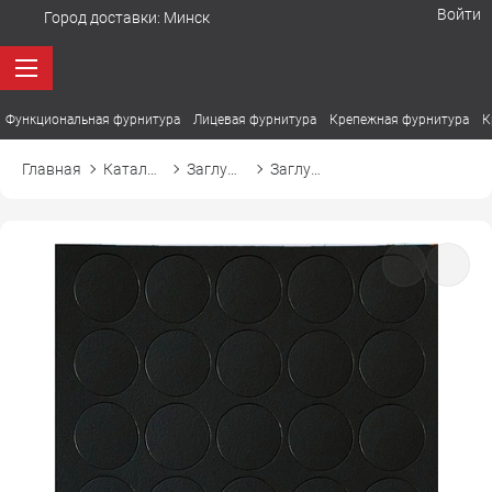
Войти
Город доставки:
Минск
Функциональная фурнитура
Лицевая фурнитура
Крепежная фурнитура
К
Главная
Каталог товаров
Заглушки
Заглушка самоприлипающая к эксцентрику d20 20044 графит грей