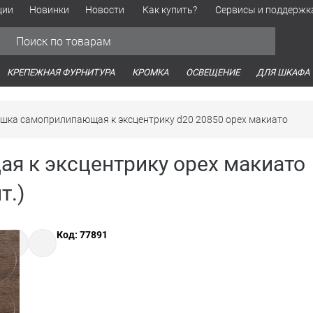
ции
Новинки
Новости
Как купить?
Сервисы и поддержк
Обработка персональных данных
Время работы оптовых продаж
Время работы интернет-маг
КРЕПЕЖНАЯ ФУРНИТУРА
КРОМКА
ОСВЕЩЕНИЕ
ДЛЯ ШКАФА
шка самоприлипающая к эксцентрику d20 20850 орех макиато
я к эксцентрику орех макиато
т.)
Код: 77891