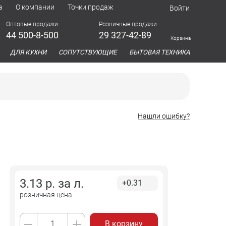
а
О компании
Точки продаж
Войти
Оптовые продажи
Розничные продажи
44 500-8-500
29 327-42-89
Корзина
азина
ДЛЯ КУХНИ
СОПУТСТВУЮЩИЕ
БЫТОВАЯ ТЕХНИКА
Нашли ошибку?
3.13
р. за
л.
+0.31
розничная цена
В корзину