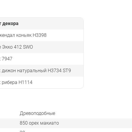
т декора
кендал коньяк Н3398
е Экко 412 SWO
 7947
х дижон натуральный H3734 ST9
 рибера Н1114
Древоподобные
850 орех макиато