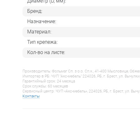
Диаметр (D, мм):
Бренд:
Назначение:
Материал:
Тип крепежа:
Кол-во на листе:
Производитель: Фольмаг Сп. з о.о. Сп.к., 41-400 Мысловице, Обж
Импортер в РБ: ЧУП "Акс-мебель" 224026, РБ, г. Брест, ул. Вычулки
Гарантийный срок: 24 месяца
Срок службы: 60 месяцев
Сервисный центр: ЧУП «Акс-мебель», 224026, РБ, г. Брест, ул. Вычу
Контакты