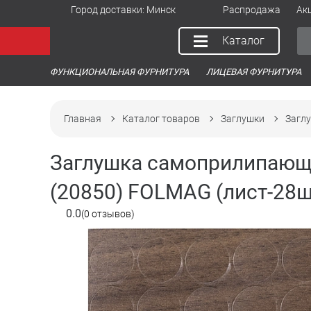
Город доставки:
Минск
Распродажа
Ак
Каталог
ФУНКЦИОНАЛЬНАЯ ФУРНИТУРА
ЛИЦЕВАЯ ФУРНИТУРА
Главная
Каталог товаров
Заглушки
Заглу
Заглушка самоприлипающа
(20850) FOLMAG (лист-28ш
0.0
(0 отзывов)