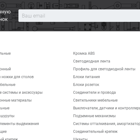
чную
нок
льные
Кромка ABS
Светодиодная лента
хонный
Профиль для светодиодной ленты
 ножки для столов
Блоки питания
бельные
Блоки розеток
е системы и аксессуары
Соединители и провода
онные материалы
Светильники мебельные
льные
Выключатели, датчики и контроллер
 шурупы
Подъемные механизмы
элементы выдвижения
Системы отталкивания, амортизато
щие
Соединительный крепеж
ый крепеж
Шканты