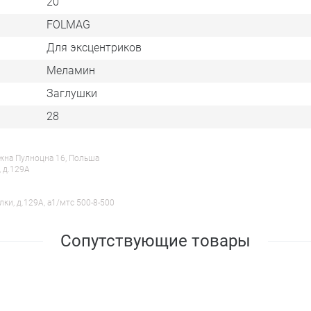
20
FOLMAG
Для эксцентриков
Меламин
Заглушки
28
ежна Пулноцна 16, Польша
, д.129А
лки, д.129А, a1/мтс 500-8-500
Сопутствующие товары