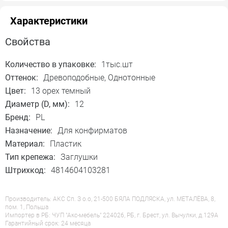
Характеристики
Свойства
Количество в упаковке:
1тыс.шт
Оттенок:
Древоподобные, Однотонные
Цвет:
13 орех темный
Диаметр (D, мм):
12
Бренд:
PL
Назначение:
Для конфирматов
Материал:
Пластик
Тип крепежа:
Заглушки
Штрихкод:
4814604103281
Производитель: АКС Сп. З о.о, 21-500 БЯЛА ПОДЛЯСКА, ул. МЕТАЛЁВА, 8,
пом. 1, Польша
Импортер в РБ: ЧУП "Акс-мебель" 224026, РБ, г. Брест, ул. Вычулки, д.129А
Гарантийный срок: 24 месяца