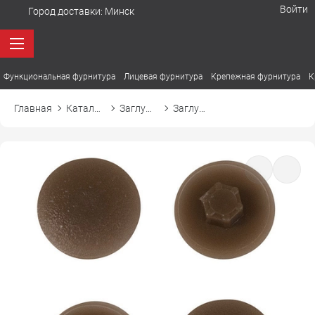
Войти
Город доставки:
Минск
Функциональная фурнитура
Лицевая фурнитура
Крепежная фурнитура
К
Главная
Каталог товаров
Заглушки
Заглушка пластиковая к конфирмату d12 13 орех темный