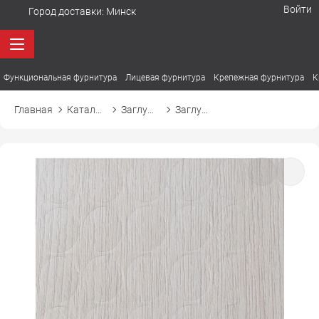
Войти
Город доставки:
Минск
Функциональная фурнитура
Лицевая фурнитура
Крепежная фурнитура
К
Главная
Каталог товаров
Заглушки
Заглушка самоприлипающая к конфирмату d14 14835 шервуд светлый