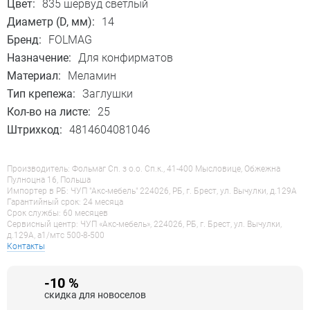
Цвет:
835 шервуд светлый
Диаметр (D, мм):
14
Бренд:
FOLMAG
Назначение:
Для конфирматов
Материал:
Меламин
Тип крепежа:
Заглушки
Кол-во на листе:
25
Штрихкод:
4814604081046
Производитель: Фольмаг Сп. з о.о. Сп.к., 41-400 Мысловице, Обжежна
Пулноцна 16, Польша
Импортер в РБ: ЧУП "Акс-мебель" 224026, РБ, г. Брест, ул. Вычулки, д.129А
Гарантийный срок: 24 месяца
Срок службы: 60 месяцев
Сервисный центр: ЧУП «Акс-мебель», 224026, РБ, г. Брест, ул. Вычулки,
д.129А, a1/мтс 500-8-500
Контакты
-10 %
скидка для новоселов