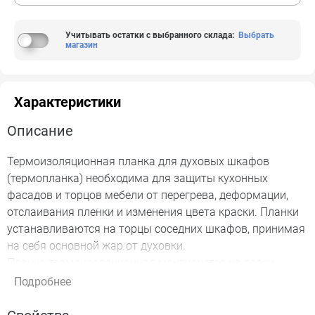
Учитывать остатки с выбранного склада
:
Выбрать
магазин
Характеристики
Описание
Термоизоляционная планка для духовых шкафов
(термопланка) необходима для защиты кухонных
фасадов и торцов мебели от перегрева, деформации,
отслаивания пленки и изменения цвета краски. Планки
устанавливаются на торцы соседних шкафов, принимая
на себя основной жар от духовки.
Планка термоизоляционная монтируется на торец
модуля перед монтажом кухонного оборудования.
Подробнее
Комплектация: защитная планка — 2 шт. Длина – 600
мм.