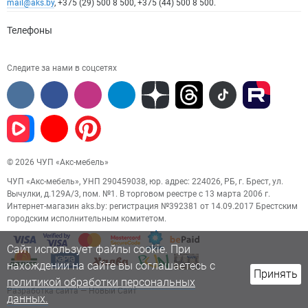
mail@aks.by
, +375 (29) 500 8 500, +375 (44) 500 8 500.
Телефоны
Следите за нами в соцсетях
© 2026 ЧУП «Акс-мебель»
ЧУП «Акс-мебель», УНП 290459038, юр. адрес: 224026, РБ, г. Брест, ул.
Вычулки, д.129А/3, пом. №1. В торговом реестре с 13 марта 2006 г.
Интернет-магазин aks.by: регистрация №392381 от 14.09.2017 Брестским
городским исполнительным комитетом.
Сайт использует файлы cookie. При
нахождении на сайте вы соглашаетесь с
Принять
политикой обработки персональных
Разработка сайта
— Новый Сайт
данных.