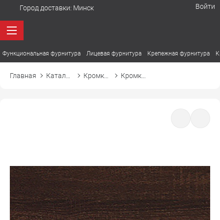
Войти
Город доставки:
Минск
Функциональная фурнитура
Лицевая фурнитура
Крепежная фурнитура
К
Главная
Каталог товаров
Кромка ПВХ
Кромка ПВХ El-mech-plast 7302 сонома шоколадная