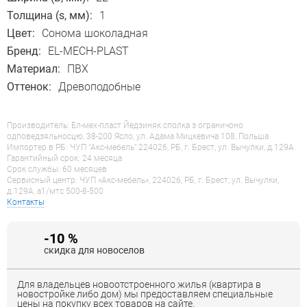
Толщина (s, мм):
1
Цвет:
Сонома шоколадная
Бренд:
EL-MECH-PLAST
Материал:
ПВХ
Оттенок:
Древоподобные
Производитель: Ел-мех-пласт Йедзиняк сполка з ограничоно
одповедзяльносцю, 38-200 Ясло, ул. Адама Мицкевича 108, Польша
Импортер в РБ: ЧУП "Акс-мебель" 224026, РБ, г. Брест, ул. Вычулки, д.129А
Гарантийный срок: 24 месяца
Срок службы: 60 месяцев
Сервисный центр: ЧУП «Акс-мебель», 224026, РБ, г. Брест, ул. Вычулки,
д.129А, a1/мтс 500-8-500
Контакты
-10 %
скидка для новоселов
Для владельцев новоотстроенного жилья (квартира в
новостройке либо дом) мы предоставляем специальные
цены на покупку всех товаров на сайте.