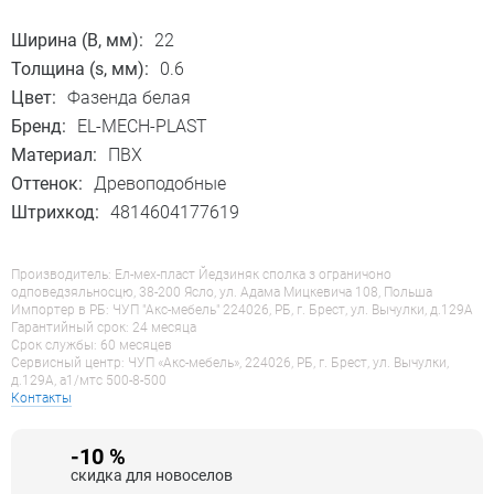
Ширина (B, мм):
22
Толщина (s, мм):
0.6
Цвет:
Фазенда белая
Бренд:
EL-MECH-PLAST
Материал:
ПВХ
Оттенок:
Древоподобные
Штрихкод:
4814604177619
Производитель: Ел-мех-пласт Йедзиняк сполка з ограничоно
одповедзяльносцю, 38-200 Ясло, ул. Адама Мицкевича 108, Польша
Импортер в РБ: ЧУП "Акс-мебель" 224026, РБ, г. Брест, ул. Вычулки, д.129А
Гарантийный срок: 24 месяца
Срок службы: 60 месяцев
Сервисный центр: ЧУП «Акс-мебель», 224026, РБ, г. Брест, ул. Вычулки,
д.129А, a1/мтс 500-8-500
Контакты
-10 %
скидка для новоселов