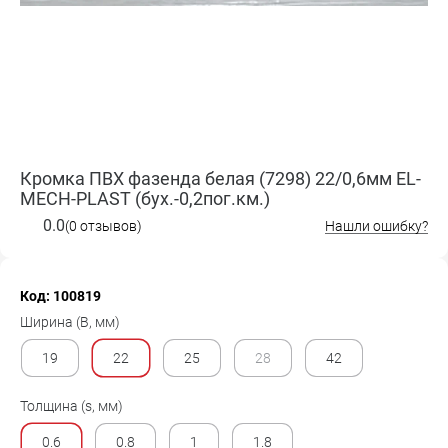
Кромка ПВХ фазенда белая (7298) 22/0,6мм EL-
MECH-PLAST (бух.-0,2пог.км.)
0.0
(0 отзывов)
Нашли ошибку?
Код: 100819
Ширина (B, мм)
19
22
25
28
42
Толщина (s, мм)
0.6
0.8
1
1.8