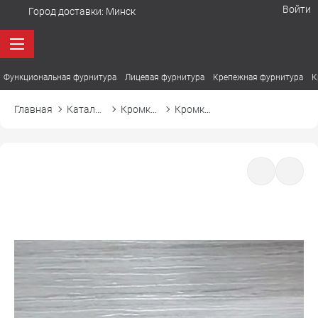
Войти
Город доставки:
Минск
Функциональная фурнитура
Лицевая фурнитура
Крепежная фурнитура
К
Главная
Каталог товаров
Кромка ПВХ
Кромка ПВХ El-mech-plast 7298 фазенда белая