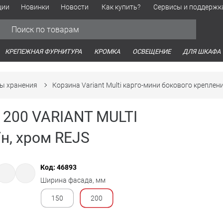
ции
Новинки
Новости
Как купить?
Сервисы и поддержк
Обработка персональных данных
Время работы оптовых продаж
Время работы интернет-маг
КРЕПЕЖНАЯ ФУРНИТУРА
КРОМКА
ОСВЕЩЕНИЕ
ДЛЯ ШКАФА
ы хранения
Корзина Variant Multi карго-мини бокового креплен
 200 VARIANT MULTI
н, хром REJS
Код: 46893
Ширина фасада, мм
150
200