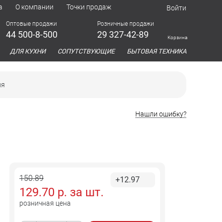
а
О компании
Точки продаж
Войти
Оптовые продажи
Розничные продажи
44 500-8-500
29 327-42-89
Корзина
азина
ДЛЯ КУХНИ
СОПУТСТВУЮЩИЕ
БЫТОВАЯ ТЕХНИКА
ия
Нашли ошибку?
150.89
+12.97
129.70
р. за
шт.
розничная цена