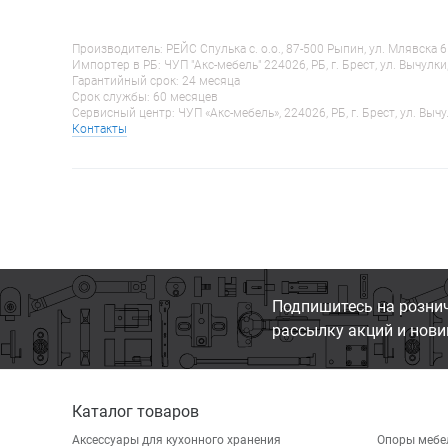
Производитель: РЕЙС Спулька с. o.o., 87-500 Рыпин, ул. Млявска 
Импортер в РБ: ЧУП "Акс-мебель" 224026, РБ, г. Брест, ул. Вычулки
Гарантийный срок: 24 месяца
Срок службы: 60 месяцев
Сервисный центр: ЧУП «Акс-мебель», 224026, РБ, г. Брест, ул. Вычу
Контакты
Подпишитесь на розни
рассылку акций и нови
Каталог товаров
Аксессуары для кухонного хранения
Опоры мебе