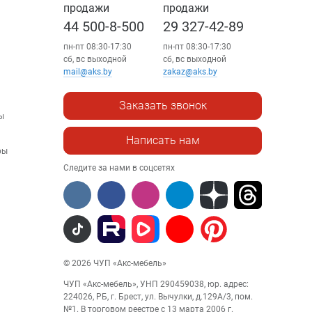
продажи
продажи
44 500-8-500
29 327-42-89
пн-пт 08:30-17:30
пн-пт 08:30-17:30
сб, вс выходной
сб, вс выходной
mail@aks.by
zakaz@aks.by
Заказать звонок
ы
Написать нам
ры
Следите за нами в соцсетях
© 2026 ЧУП «Акс-мебель»
ЧУП «Акс-мебель», УНП 290459038, юр. адрес:
224026, РБ, г. Брест, ул. Вычулки, д.129А/3, пом.
№1. В торговом реестре с 13 марта 2006 г.