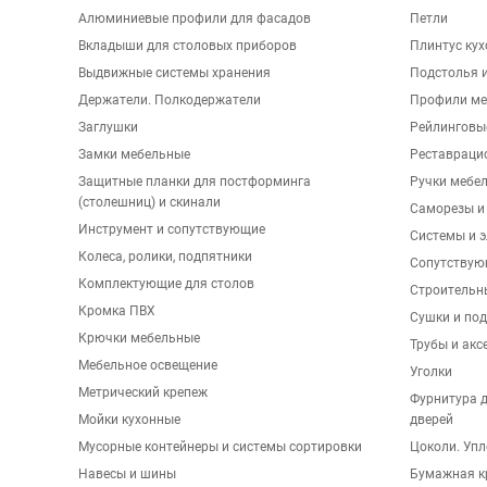
Алюминиевые профили для фасадов
Петли
Вкладыши для столовых приборов
Плинтус ку
Выдвижные системы хранения
Подстолья и
Держатели. Полкодержатели
Профили ме
Заглушки
Рейлинговы
Замки мебельные
Реставраци
Защитные планки для постформинга
Ручки мебе
(столешниц) и скинали
Саморезы и
Инструмент и сопутствующие
Системы и 
Колеса, ролики, подпятники
Сопутствую
Комплектующие для столов
Строительн
Кромка ПВХ
Сушки и по
Крючки мебельные
Трубы и акс
Мебельное освещение
Уголки
Метрический крепеж
Фурнитура 
Мойки кухонные
дверей
Мусорные контейнеры и системы сортировки
Цоколи. Упл
Навесы и шины
Бумажная к