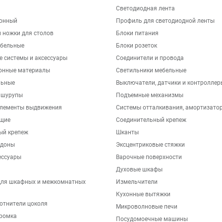
Светодиодная лента
хонный
Профиль для светодиодной ленты
 ножки для столов
Блоки питания
бельные
Блоки розеток
е системы и аксессуары
Соединители и провода
онные материалы
Светильники мебельные
льные
Выключатели, датчики и контроллер
 шурупы
Подъемные механизмы
элементы выдвижения
Системы отталкивания, амортизато
щие
Соединительный крепеж
ый крепеж
Шканты
ддоны
Эксцентриковые стяжки
ессуары
Варочные поверхности
Духовые шкафы
для шкафных и межкомнатных
Измельчители
Кухонные вытяжки
отнители цоколя
Микроволновые печи
ромка
Посудомоечные машины