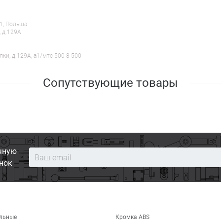
61, Польша
, д.129А
лки, д.129А, a1/мтс 500-8-500
Сопутствующие товары
чную
нок
льные
Кромка ABS