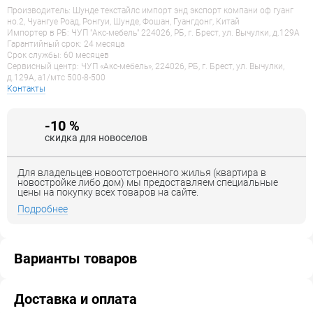
Производитель: Шунде текстайлс импорт энд экспорт компани оф гуанг
но.2, Чуангуе Роад, Ронгуи, Шунде, Фошан, Гуангдонг, Китай
Импортер в РБ: ЧУП "Акс-мебель" 224026, РБ, г. Брест, ул. Вычулки, д.129А
Гарантийный срок: 24 месяца
Срок службы: 60 месяцев
Сервисный центр: ЧУП «Акс-мебель», 224026, РБ, г. Брест, ул. Вычулки,
д.129А, a1/мтс 500-8-500
Контакты
-10 %
скидка для новоселов
Для владельцев новоотстроенного жилья (квартира в
новостройке либо дом) мы предоставляем специальные
цены на покупку всех товаров на сайте.
Подробнее
Варианты товаров
Доставка и оплата