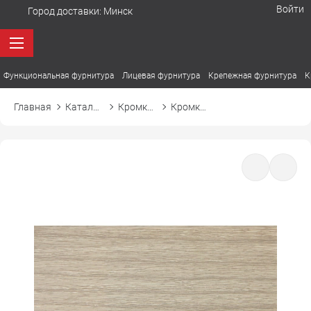
Войти
Город доставки:
Минск
Функциональная фурнитура
Лицевая фурнитура
Крепежная фурнитура
К
Главная
Каталог товаров
Кромка ПВХ
Кромка ПВХ Cromlex D454 ясень шимо светлый