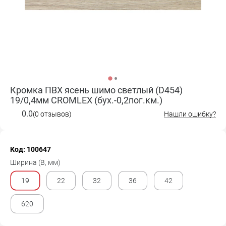
Кромка ПВХ ясень шимо светлый (D454)
19/0,4мм CROMLEX (бух.-0,2пог.км.)
0.0
(0 отзывов)
Нашли ошибку?
Код: 100647
Ширина (B, мм)
19
22
32
36
42
620