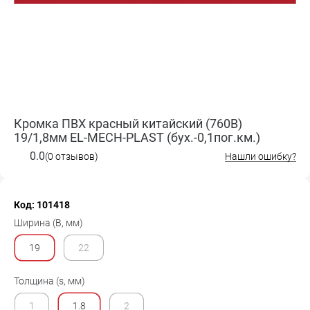
Кромка ПВХ красный китайский (760B)
19/1,8мм EL-MECH-PLAST (бух.-0,1пог.км.)
0.0
(0 отзывов)
Нашли ошибку?
Код: 101418
Ширина (B, мм)
19
22
Толщина (s, мм)
1
1.8
2