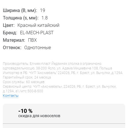
Ширина (B, мм):
19
Толщина (s, мм):
1.8
Цвет:
Красный китайский
Бренд:
EL-MECH-PLAST
Материал:
ПВХ
Оттенок:
Однотонные
Производитель: Ел-мех-пласт Йедзиняк сполка з ограничоно
одповедзяльносцю, 38-200 Ясло, ул. Адама Мицкевича 108, Польша
Импортер в РБ: ЧУП "Акс-мебель" 224026, РБ, г. Брест, ул. Вычулки, д.129А
Гарантийный срок: 24 месяца
Срок службы: 60 месяцев
Сервисный центр: ЧУП «Акс-мебель», 224026, РБ, г. Брест, ул. Вычулки,
д.129А, a1/мтс 500-8-500
Контакты
-10 %
скидка для новоселов