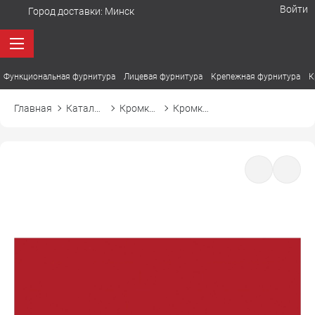
Войти
Город доставки:
Минск
Функциональная фурнитура
Лицевая фурнитура
Крепежная фурнитура
К
Главная
Каталог товаров
Кромка ПВХ
Кромка ПВХ El-mech-plast 760 китайский красный