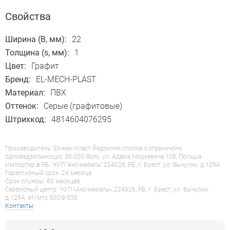
Свойства
Ширина (B, мм):
22
Толщина (s, мм):
1
Цвет:
Графит
Бренд:
EL-MECH-PLAST
Материал:
ПВХ
Оттенок:
Серые (графитовые)
Штрихкод:
4814604076295
Производитель: Ел-мех-пласт Йедзиняк сполка з ограничоно
одповедзяльносцю, 38-200 Ясло, ул. Адама Мицкевича 108, Польша
Импортер в РБ: ЧУП "Акс-мебель" 224026, РБ, г. Брест, ул. Вычулки, д.129А
Гарантийный срок: 24 месяца
Срок службы: 60 месяцев
Сервисный центр: ЧУП «Акс-мебель», 224026, РБ, г. Брест, ул. Вычулки,
д.129А, a1/мтс 500-8-500
Контакты