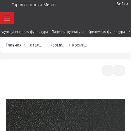
Войти
Город доставки:
Минск
Функциональная фурнитура
Лицевая фурнитура
Крепежная фурнитура
К
Главная
Каталог товаров
Кромка ПВХ
Кромка ПВХ El-mech-plast 7241 графит