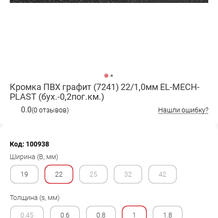
Кромка ПВХ графит (7241) 22/1,0мм EL-MECH-
PLAST (бух.-0,2пог.км.)
0.0
(0 отзывов)
Нашли ошибку?
Код: 100938
Ширина (B, мм)
19
22
25
32
42
Толщина (s, мм)
0.45
0.6
0.8
1
1.8