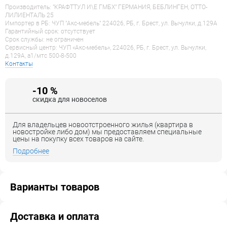
Количество отверстий: 6 шт.
Производитель: "КРАФТТУЛ И\Е ГМБХ" ГЕРМАНИЯ, БЕБЛИНГЕН, OTTO-
ЛИЛИЕНТАЛЬ 25
Импортер в РБ: ЧУП "Акс-мебель" 224026, РБ, г. Брест, ул. Вычулки, д.129А
Гарантийный срок: отсутствует
Срок службы: не ограничен
Сервисный центр: ЧУП «Акс-мебель», 224026, РБ, г. Брест, ул. Вычулки,
д.129А, a1/мтс 500-8-500
Контакты
-10 %
скидка для новоселов
Для владельцев новоотстроенного жилья (квартира в
новостройке либо дом) мы предоставляем специальные
цены на покупку всех товаров на сайте.
Подробнее
Варианты товаров
Доставка и оплата