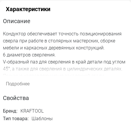
Характеристики
Описание
Кондуктор обеспечивает точность позиционирования
сверла при работе в столярных мастерских, сборке
мебели и каркасных деревянных конструкций.
6 диаметров сверления.
V-образный паз для сверления в край детали под углом
45°, а также для сверления в цилиндрических деталях.
Прочные направляющие из закаленной стали
Метки на корпусе для точного позиционирования.
Подробнее
Антискользящее покрытие корпуса из термопластичной
резины.
Свойства
Использование:
При сверлении на ровной поверхности под углом 90°, в
Бренд:
KRAFTOOL
край детали под углом 45°, в цилиндрических деталях.
Тип товара:
Шаблоны
Диаметры сверления: 4, 5, 6, 8, 10, 12 мм.