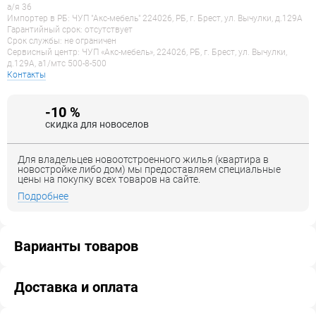
а/я 36
Импортер в РБ: ЧУП "Акс-мебель" 224026, РБ, г. Брест, ул. Вычулки, д.129А
Гарантийный срок: отсутствует
Срок службы: не ограничен
Сервисный центр: ЧУП «Акс-мебель», 224026, РБ, г. Брест, ул. Вычулки,
д.129А, a1/мтс 500-8-500
Контакты
-10 %
скидка для новоселов
Для владельцев новоотстроенного жилья (квартира в
новостройке либо дом) мы предоставляем специальные
цены на покупку всех товаров на сайте.
Подробнее
Варианты товаров
Доставка и оплата