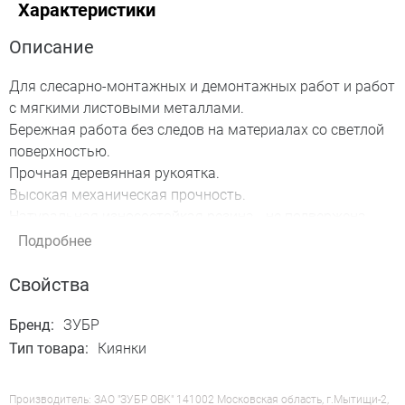
Характеристики
Описание
Для слесарно-монтажных и демонтажных работ и работ
с мягкими листовыми металлами.
Бережная работа без следов на материалах со светлой
поверхностью.
Прочная деревянная рукоятка.
Высокая механическая прочность.
Натуральная износостойкая резина - не подвержена
раскалыванию, выкрашиванию, растрескиванию.
Подробнее
Прочное соединение головы к рукоятке стальным
штифтом.
Свойства
Диаметр головы: 65 мм;
Масса головы: 450;
Бренд:
ЗУБР
Материал рукоятки: дерево;
Тип товара:
Киянки
Цвет головы: белый;
Тип крепления головы: прямой всад.
Производитель: ЗАО "ЗУБР ОВК" 141002 Московская область, г.Мытищи-2,