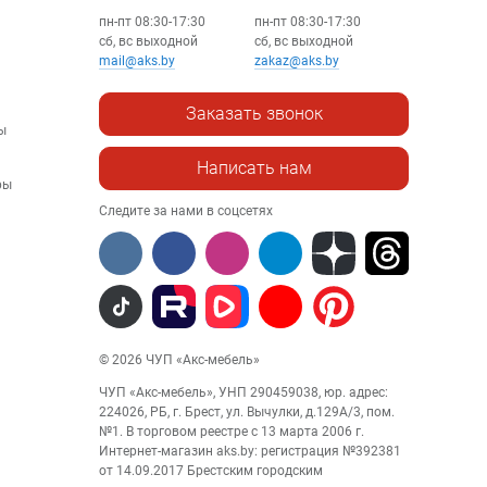
пн-пт 08:30-17:30
пн-пт 08:30-17:30
сб, вс выходной
сб, вс выходной
mail@aks.by
zakaz@aks.by
Заказать звонок
ы
Написать нам
ры
Следите за нами в соцсетях
© 2026 ЧУП «Акс-мебель»
ЧУП «Акс-мебель», УНП 290459038, юр. адрес:
224026, РБ, г. Брест, ул. Вычулки, д.129А/3, пом.
№1. В торговом реестре с 13 марта 2006 г.
Интернет-магазин aks.by: регистрация №392381
от 14.09.2017 Брестским городским