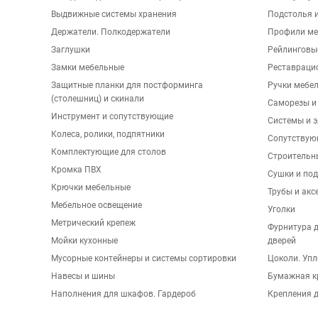
Выдвижные системы хранения
Подстолья и
Держатели. Полкодержатели
Профили ме
Заглушки
Рейлинговы
Замки мебельные
Реставраци
Защитные планки для постформинга
Ручки мебе
(столешниц) и скинали
Саморезы и
Инструмент и сопутствующие
Системы и 
Колеса, ролики, подпятники
Сопутствую
Комплектующие для столов
Строительн
Кромка ПВХ
Сушки и по
Крючки мебельные
Трубы и акс
Мебельное освещение
Уголки
Метрический крепеж
Фурнитура 
Мойки кухонные
дверей
Мусорные контейнеры и системы сортировки
Цоколи. Упл
Навесы и шины
Бумажная к
Наполнения для шкафов. Гардероб
Крепления д