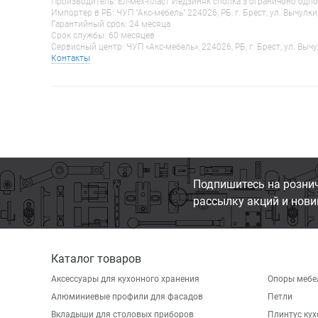
Производитель: Ел-мех-пласт Йедзиняк сполка з ограничоно одпо
Импортер в РБ: ЧУП "Акс-мебель" 224026, РБ, г. Брест, ул. Вычулки
Гарантийный срок: 24 месяца
Срок службы: 60 месяцев
Сервисный центр: ЧУП «Акс-мебель», 224026, РБ, г. Брест, ул. Вычу
Контакты
Подпишитесь на розни
рассылку акций и нови
Каталог товаров
Аксессуары для кухонного хранения
Опоры мебе
Алюминиевые профили для фасадов
Петли
Вкладыши для столовых приборов
Плинтус ку