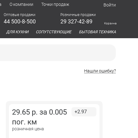
а
О компании
Точки продаж
Войти
Оптовые продажи
Розничные продажи
44 500-8-500
29 327-42-89
Корзина
азина
ДЛЯ КУХНИ
СОПУТСТВУЮЩИЕ
БЫТОВАЯ ТЕХНИКА
Нашли ошибку?
29.65
р. за
0.005
+2.97
пог. км
розничная цена