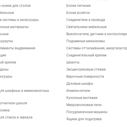
 ножки для столов
Блоки питания
бельные
Блоки розеток
е системы и аксессуары
Соединители и провода
онные материалы
Светильники мебельные
льные
Выключатели, датчики и контроллер
 шурупы
Подъемные механизмы
элементы выдвижения
Системы отталкивания, амортизато
щие
Соединительный крепеж
ый крепеж
Шканты
ддоны
Эксцентриковые стяжки
ессуары
Варочные поверхности
Духовые шкафы
для шкафных и межкомнатных
Измельчители
Кухонные вытяжки
отнители цоколя
Микроволновые печи
ромка
Посудомоечные машины
ля стекла и зеркала
Ящики для подогрева