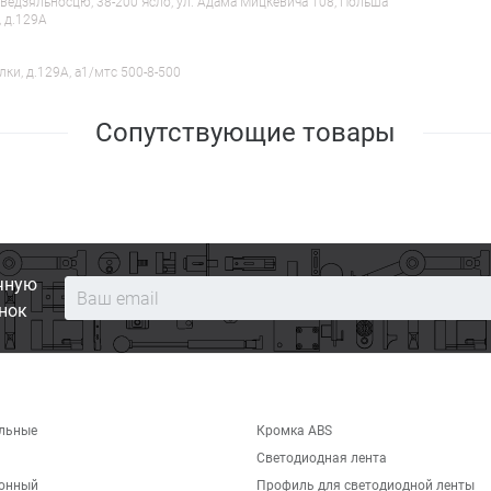
ведзяльносцю, 38-200 Ясло, ул. Адама Мицкевича 108, Польша
, д.129А
лки, д.129А, a1/мтс 500-8-500
Сопутствующие товары
чную
нок
льные
Кромка ABS
Светодиодная лента
хонный
Профиль для светодиодной ленты