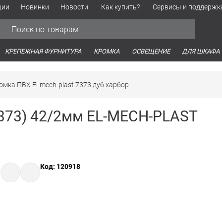
ции
Новинки
Новости
Как купить?
Сервисы и поддержк
Обработка персональных данных
Время работы оптовых продаж
Время работы интернет-маг
КРЕПЕЖНАЯ ФУРНИТУРА
КРОМКА
ОСВЕЩЕНИЕ
ДЛЯ ШКАФА
омка ПВХ El-mech-plast 7373 дуб харбор
7373) 42/2мм EL-MECH-PLAST
Код: 120918