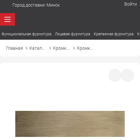
Войти
Город доставки:
Минск
Функциональная фурнитура
Лицевая фурнитура
Крепежная фурнитура
К
Главная
Каталог товаров
Кромка ПВХ
Кромка ПВХ Tece 19507 бронза брашированная