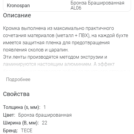
Бронза Брашированная
Kronospan
AL06
Описание
Кромка выполнена из максимально практичного
сочетания материалов (металл + ПВХ), на каждой бухте
имеется защитная пленка для предотвращения
появления сколов и царапин.
Эти ленты производятся методом экструзии и
ламинируются настоящим алюминием. А эффект
браширования позволяет добиться приятного оттенка и
приглушить излишний блеск.
Подробнее
На такой кромке не остаются отпечатки пальцев, она не
подвержена царапинам и загрязнениям.
Свойства
Толщина (s, мм):
1
Цвет:
Бронза брашированная
Ширина (B, мм):
22
Бренд:
TECE