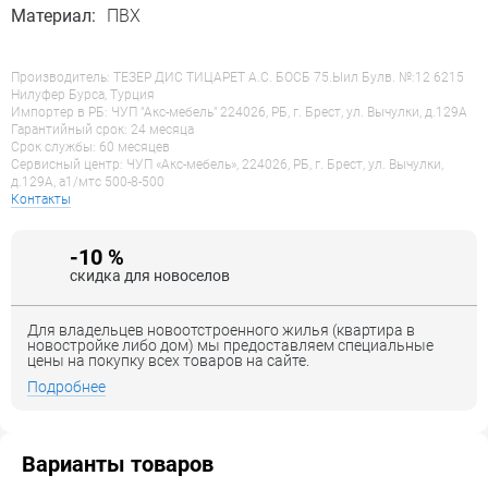
Материал:
ПВХ
Производитель: ТЕЗЕР ДИС ТИЦАРЕТ А.С. БОСБ 75.Ыил Булв. №:12 6215
Нилуфер Бурса, Турция
Импортер в РБ: ЧУП "Акс-мебель" 224026, РБ, г. Брест, ул. Вычулки, д.129А
Гарантийный срок: 24 месяца
Срок службы: 60 месяцев
Сервисный центр: ЧУП «Акс-мебель», 224026, РБ, г. Брест, ул. Вычулки,
д.129А, a1/мтс 500-8-500
Контакты
-10 %
скидка для новоселов
Для владельцев новоотстроенного жилья (квартира в
новостройке либо дом) мы предоставляем специальные
цены на покупку всех товаров на сайте.
Подробнее
Варианты товаров