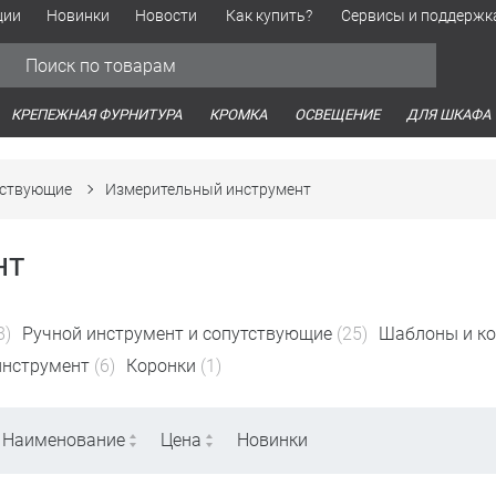
ции
Новинки
Новости
Как купить?
Сервисы и поддержк
Обработка персональных данных
Время работы оптовых продаж
Время работы интернет-маг
КРЕПЕЖНАЯ ФУРНИТУРА
КРОМКА
ОСВЕЩЕНИЕ
ДЛЯ ШКАФА
тствующие
Измерительный инструмент
нт
8)
Ручной инструмент и сопутствующие
(25)
Шаблоны и к
инструмент
(6)
Коронки
(1)
Наименование
Цена
Новинки