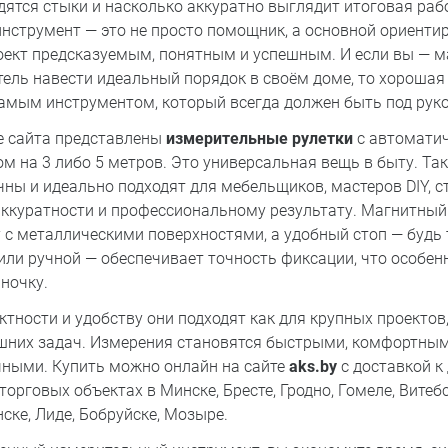
дятся стыки и насколько аккуратно выглядит итоговая раб
нструмент — это не просто помощник, а основной ориентир
оект предсказуемым, понятным и успешным. И если вы — м
тель навести идеальный порядок в своём доме, то хорошая
самым инструментом, который всегда должен быть под руко
е сайта представлены
измерительные рулетки
с автомати
м на 3 либо 5 метров. Это универсальная вещь в быту. Так
ны и идеально подходят для мебельщиков, мастеров DIY, ст
 аккуратности и профессиональному результату. Магнитный
 с металлическими поверхностями, а удобный стоп — будь 
или ручной — обеспечивает точность фиксации, что особен
ночку.
тности и удобству они подходят как для крупных проектов,
них задач. Измерения становятся быстрыми, комфортным
ными. Купить можно онлайн на сайте
aks.by
с доставкой к
торговых объектах в Минске, Бресте, Гродно, Гомеле, Витебс
ске, Лиде, Бобруйске, Мозыре.