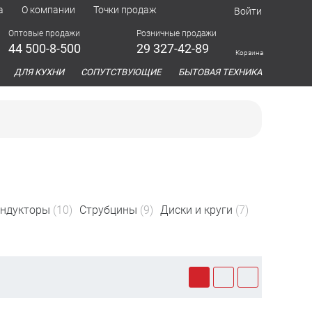
а
О компании
Точки продаж
Войти
Оптовые продажи
Розничные продажи
44 500-8-500
29 327-42-89
Корзина
азина
ДЛЯ КУХНИ
СОПУТСТВУЮЩИЕ
БЫТОВАЯ ТЕХНИКА
ондукторы
(10)
Струбцины
(9)
Диски и круги
(7)