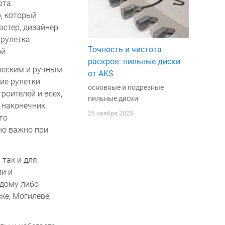
ота.
, который
астер, дизайнер
 рулетка
Точность и чистота
й.
раскроя: пильные диски
ческим и ручным
от AKS
ие рулетки
основные и подрезные
роителей и всех,
пильные диски
 наконечник
26 ноября 2025
то
но важно при
 так и для
и и
 дому либо
ке, Могилеве,