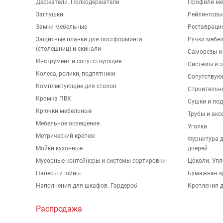
Держатели. Полкодержатели
Профили ме
Заглушки
Рейлинговы
Замки мебельные
Реставраци
Защитные планки для постформинга
Ручки мебе
(столешниц) и скинали
Саморезы и
Инструмент и сопутствующие
Системы и 
Колеса, ролики, подпятники
Сопутствую
Комплектующие для столов
Строительн
Кромка ПВХ
Сушки и по
Крючки мебельные
Трубы и акс
Мебельное освещение
Уголки
Метрический крепеж
Фурнитура 
Мойки кухонные
дверей
Мусорные контейнеры и системы сортировки
Цоколи. Упл
Навесы и шины
Бумажная к
Наполнения для шкафов. Гардероб
Крепления д
Распродажа