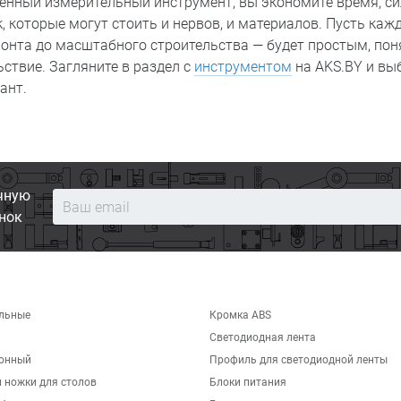
енный измерительный инструмент, вы экономите время, си
 которые могут стоить и нервов, и материалов. Пусть каж
монта до масштабного строительства — будет простым, по
ствие. Загляните в раздел с
инструментом
на AKS.BY и вы
ант.
чную
нок
льные
Кромка ABS
Светодиодная лента
хонный
Профиль для светодиодной ленты
 ножки для столов
Блоки питания