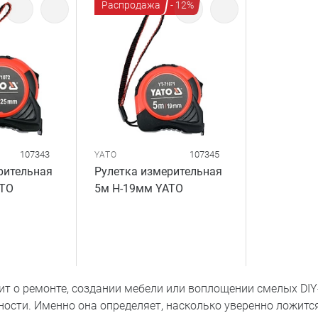
Распродажа
- 12%
107343
107345
YATO
рительная
Рулетка измерительная
ATO
5м H-19мм YATO
ит о ремонте, создании мебели или воплощении смелых DIY-
ности. Именно она определяет, насколько уверенно ложитс