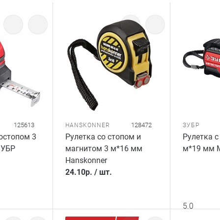
125613
128472
HANSKONNER
ЗУБР
тостопом 3
Рулетка со стопом и
Рулетка с
ЗУБР
магнитом 3 м*16 мм
м*19 мм 
Hanskonner
24.10
р.
/
шт.
5.0