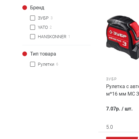
Бренд
ЗУБР
3
YATO
2
HANSKONNER
1
Тип товара
Рулетки
6
ЗУБР
Рулетка с ав
м*16 мм МС 
7.07
р.
/
шт.
5.0