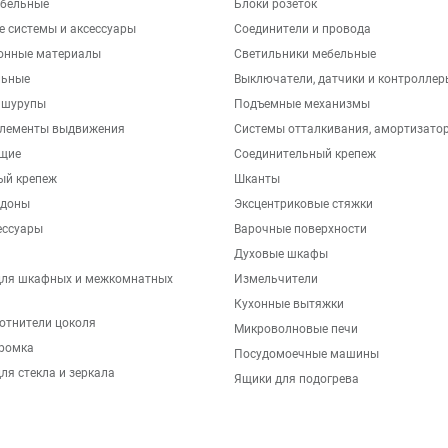
бельные
Блоки розеток
е системы и аксессуары
Соединители и провода
онные материалы
Светильники мебельные
льные
Выключатели, датчики и контроллер
 шурупы
Подъемные механизмы
элементы выдвижения
Системы отталкивания, амортизато
щие
Соединительный крепеж
ый крепеж
Шканты
ддоны
Эксцентриковые стяжки
ессуары
Варочные поверхности
Духовые шкафы
для шкафных и межкомнатных
Измельчители
Кухонные вытяжки
отнители цоколя
Микроволновые печи
ромка
Посудомоечные машины
ля стекла и зеркала
Ящики для подогрева