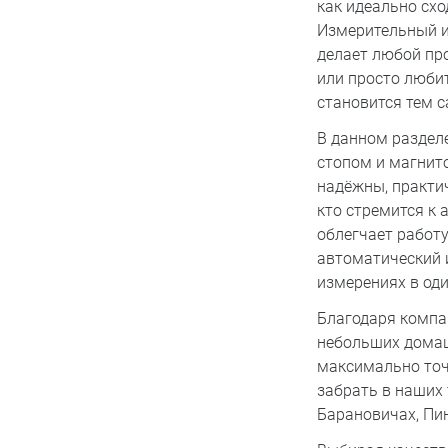
как идеально схо
Измерительный и
делает любой пр
или просто люби
становится тем 
В данном раздел
стопом и магнито
надёжны, практич
кто стремится к
облегчает работу
автоматический 
измерениях в оди
Благодаря компак
небольших домаш
максимально точ
забрать в наших 
Барановичах, Пин