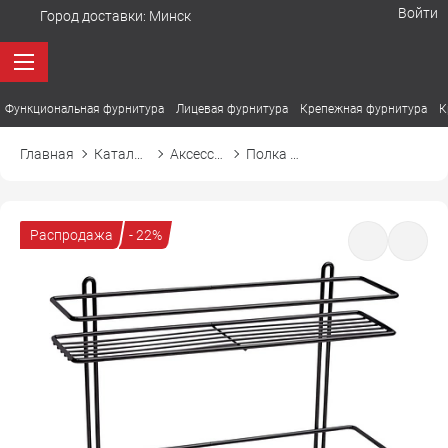
Войти
Город доставки:
Минск
Функциональная фурнитура
Лицевая фурнитура
Крепежная фурнитура
К
Главная
Каталог товаров
Аксессуары для кухонного хранения
Полка прямая 2-ярусная CLASSIC Классик
Распродажа
- 22%