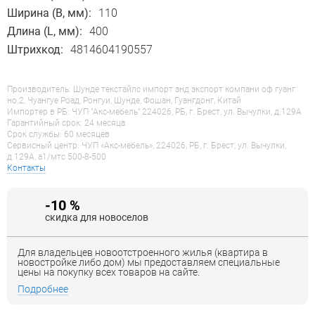
Ширина (B, мм):
110
Длина (L, мм):
400
Штрихкод:
4814604190557
Производитель: Шунде текстайлс импорт энд экспорт компани оф гуанг
но.2, Чуангуе Роад, Ронгуи, Шунде, Фошан, Гуангдонг, Китай
Импортер в РБ: ЧУП "Акс-мебель" 224026, РБ, г. Брест, ул. Вычулки, д.129А
Гарантийный срок: 24 месяца
Срок службы: 60 месяцев
Сервисный центр: ЧУП «Акс-мебель», 224026, РБ, г. Брест, ул. Вычулки,
д.129А, a1/мтс 500-8-500
Контакты
-10 %
скидка для новоселов
Для владельцев новоотстроенного жилья (квартира в
новостройке либо дом) мы предоставляем специальные
цены на покупку всех товаров на сайте.
Подробнее