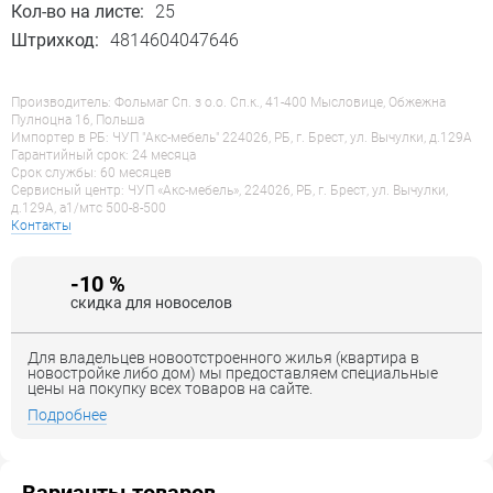
Кол-во на листе:
25
Штрихкод:
4814604047646
Производитель: Фольмаг Сп. з о.о. Сп.к., 41-400 Мысловице, Обжежна
Пулноцна 16, Польша
Импортер в РБ: ЧУП "Акс-мебель" 224026, РБ, г. Брест, ул. Вычулки, д.129А
Гарантийный срок: 24 месяца
Срок службы: 60 месяцев
Сервисный центр: ЧУП «Акс-мебель», 224026, РБ, г. Брест, ул. Вычулки,
д.129А, a1/мтс 500-8-500
Контакты
-10 %
скидка для новоселов
Для владельцев новоотстроенного жилья (квартира в
новостройке либо дом) мы предоставляем специальные
цены на покупку всех товаров на сайте.
Подробнее