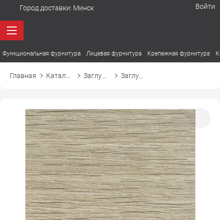
Войти
Город доставки:
Минск
Функциональная фурнитура
Лицевая фурнитура
Крепежная фурнитура
К
Главная
Каталог товаров
Заглушки
Заглушка самоприлипающая к эксцентрику d20 20851 дуб линдберг