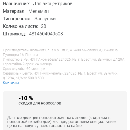
Назначение:
Для эксцентриков
Материал:
Меламин
Тип крепежа:
Заглушки
Кол-во на листе:
28
Штрихкод:
4814604049503
Производитель: Фольмаг Сп. з о.о. Сп.к., 41-400 Мысловице, Обжежна
Пулноцна 16, Польша
Импортер в РБ: ЧУП "Акс-мебель" 224026, РБ, г. Брест, ул. Вычулки, д.129А
Гарантийный срок: 24 месяца
Срок службы: 60 месяцев
Сервисный центр: ЧУП «Акс-мебель», 224026, РБ, г. Брест, ул. Вычулки,
д.129А, a1/мтс 500-8-500
Контакты
-10 %
скидка для новоселов
Для владельцев новоотстроенного жилья (квартира в
новостройке либо дом) мы предоставляем специальные
цены на покупку всех товаров на сайте.